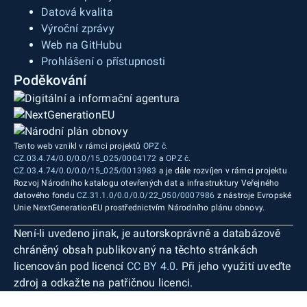
Datová kvalita
Výroční zprávy
Web na GitHubu
Prohlášení o přístupnosti
Poděkování
Tento web vznikl v rámci projektů
OPZ č.
CZ.03.4.74/0.0/0.0/15_025/0004172
a
OPZ č.
CZ.03.4.74/0.0/0.0/15_025/0013983
a je dále rozvíjen v rámci projektu
Rozvoj Národního katalogu otevřených dat a infrastruktury Veřejného
datového fondu
CZ.31.1.0/0.0/0.0/22_050/0007986
z nástroje Evropské
Unie NextGenerationEU prostřednictvím Národního plánu obnovy.
Není-li uvedeno jinak, je autorskoprávně a databázově
chráněný obsah publikovaný na těchto stránkách
licencován pod licencí
CC BY 4.0
. Při jeho využití uveďte
zdroj a odkažte na patřičnou licenci.