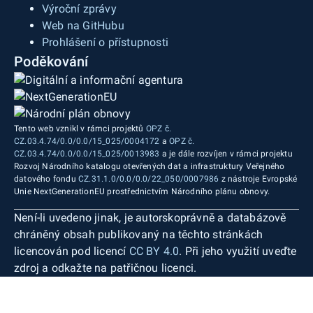
Výroční zprávy
Web na GitHubu
Prohlášení o přístupnosti
Poděkování
Tento web vznikl v rámci projektů
OPZ č.
CZ.03.4.74/0.0/0.0/15_025/0004172
a
OPZ č.
CZ.03.4.74/0.0/0.0/15_025/0013983
a je dále rozvíjen v rámci projektu
Rozvoj Národního katalogu otevřených dat a infrastruktury Veřejného
datového fondu
CZ.31.1.0/0.0/0.0/22_050/0007986
z nástroje Evropské
Unie NextGenerationEU prostřednictvím Národního plánu obnovy.
Není-li uvedeno jinak, je autorskoprávně a databázově
chráněný obsah publikovaný na těchto stránkách
licencován pod licencí
CC BY 4.0
. Při jeho využití uveďte
zdroj a odkažte na patřičnou licenci.