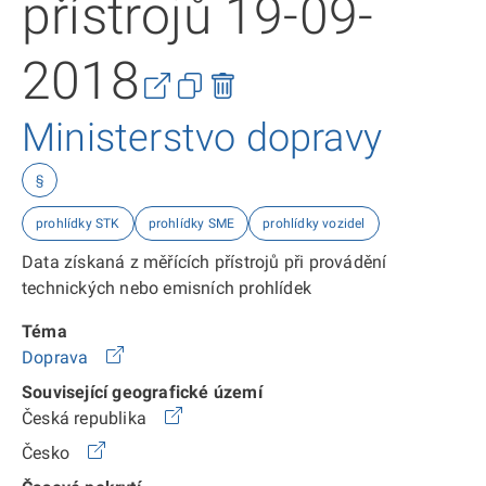
přístrojů 19-09-
2018
Ministerstvo dopravy
§
prohlídky STK
prohlídky SME
prohlídky vozidel
Data získaná z měřících přístrojů při provádění
technických nebo emisních prohlídek
Téma
Doprava
Související geografické území
Česká republika
Česko