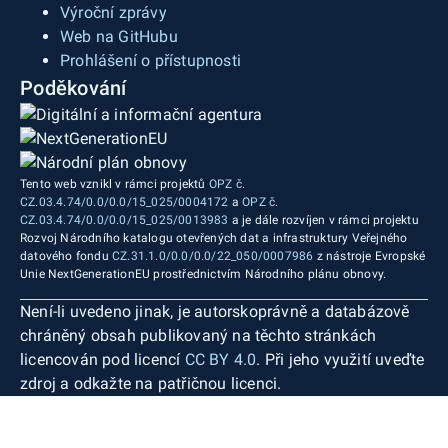
Výroční zprávy
Web na GitHubu
Prohlášení o přístupnosti
Poděkování
Tento web vznikl v rámci projektů
OPZ č.
CZ.03.4.74/0.0/0.0/15_025/0004172
a
OPZ č.
CZ.03.4.74/0.0/0.0/15_025/0013983
a je dále rozvíjen v rámci projektu
Rozvoj Národního katalogu otevřených dat a infrastruktury Veřejného
datového fondu
CZ.31.1.0/0.0/0.0/22_050/0007986
z nástroje Evropské
Unie NextGenerationEU prostřednictvím Národního plánu obnovy.
Není-li uvedeno jinak, je autorskoprávně a databázově
chráněný obsah publikovaný na těchto stránkách
licencován pod licencí
CC BY 4.0
. Při jeho využití uveďte
zdroj a odkažte na patřičnou licenci.