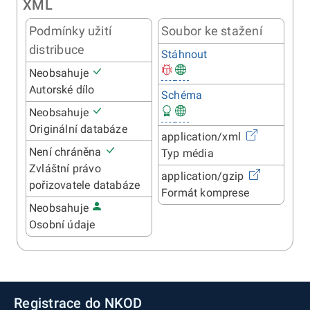
XML
Podmínky užití
Soubor ke stažení
distribuce
Stáhnout
Neobsahuje
Autorské dílo
Schéma
Neobsahuje
Originální databáze
application/xml
Není chráněna
Typ média
Zvláštní právo
application/gzip
pořizovatele databáze
Formát komprese
Neobsahuje
Osobní údaje
Registrace do NKOD