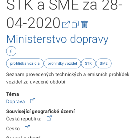
STK a SME za 28-
04-2020
Ministerstvo dopravy
§
prohlídka vozidla
prohlídky vozidel
STK
SME
Seznam provedených technických a emisních prohlídek
vozidel za uvedené období
Téma
Doprava
Související geografické území
Česká republika
Česko