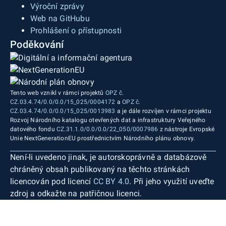
Výroční zprávy
Web na GitHubu
Prohlášení o přístupnosti
Poděkování
Tento web vznikl v rámci projektů
OPZ č.
CZ.03.4.74/0.0/0.0/15_025/0004172
a
OPZ č.
CZ.03.4.74/0.0/0.0/15_025/0013983
a je dále rozvíjen v rámci projektu
Rozvoj Národního katalogu otevřených dat a infrastruktury Veřejného
datového fondu
CZ.31.1.0/0.0/0.0/22_050/0007986
z nástroje Evropské
Unie NextGenerationEU prostřednictvím Národního plánu obnovy.
Není-li uvedeno jinak, je autorskoprávně a databázově
chráněný obsah publikovaný na těchto stránkách
licencován pod licencí
CC BY 4.0
. Při jeho využití uveďte
zdroj a odkažte na patřičnou licenci.