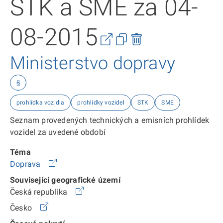
STK a SME za 04-
08-2015
Ministerstvo dopravy
§
prohlídka vozidla
prohlídky vozidel
STK
SME
Seznam provedených technických a emisních prohlídek
vozidel za uvedené období
Téma
Doprava
Související geografické území
Česká republika
Česko