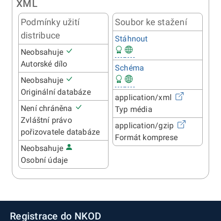
XML
Podmínky užití
Soubor ke stažení
distribuce
Stáhnout
Neobsahuje
Autorské dílo
Schéma
Neobsahuje
Originální databáze
application/xml
Není chráněna
Typ média
Zvláštní právo
application/gzip
pořizovatele databáze
Formát komprese
Neobsahuje
Osobní údaje
Registrace do NKOD