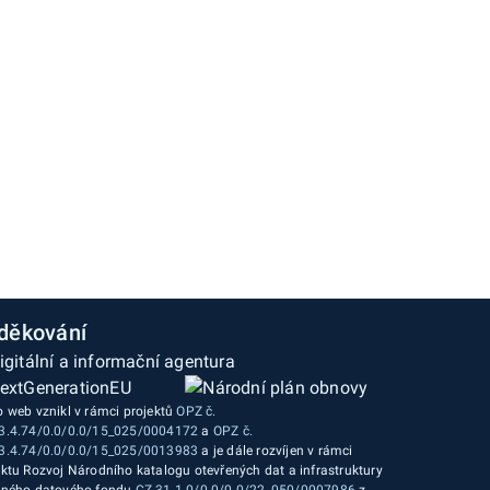
děkování
o web vznikl v rámci projektů
OPZ č.
3.4.74/0.0/0.0/15_025/0004172
a
OPZ č.
3.4.74/0.0/0.0/15_025/0013983
a je dále rozvíjen v rámci
ektu Rozvoj Národního katalogu otevřených dat a infrastruktury