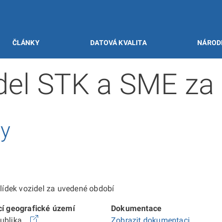
ČLÁNKY
DATOVÁ KVALITA
NÁROD
idel STK a SME za
vy
ídek vozidel za uvedené období
cí geografické území
Dokumentace
publika
Zobrazit dokumentaci