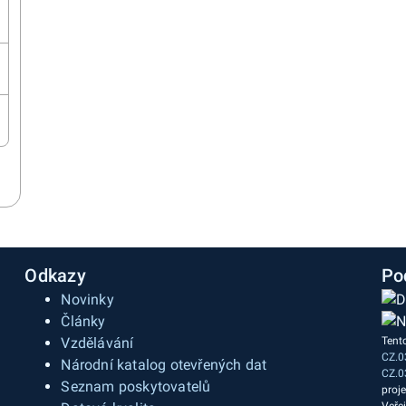
Odkazy
Po
Novinky
Články
Vzdělávání
Tent
CZ.0
a
Národní katalog otevřených dat
CZ.0
Seznam poskytovatelů
proj