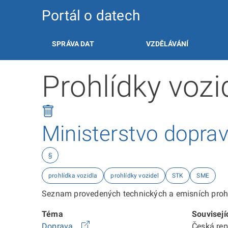
Portál o datech
SPRÁVA DAT
VZDĚLÁVÁNÍ
Prohlídky voz
Ministerstvo dopra
§
prohlídka vozidla
prohlídky vozidel
STK
SME
Seznam provedených technických a emisních prohl
Téma
Souvisejí
Doprava
Česká re