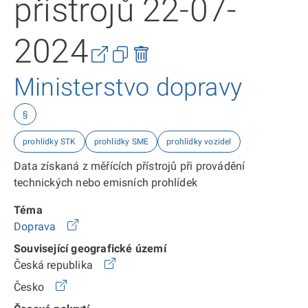
přístrojů 22-07-
2024
Ministerstvo dopravy
§
prohlídky STK
prohlídky SME
prohlídky vozidel
Data získaná z měřících přístrojů při provádění
technických nebo emisních prohlídek
Téma
Doprava
Související geografické území
Česká republika
Česko