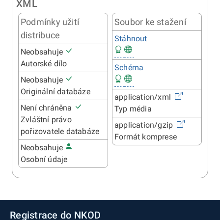
XML
Podmínky užití
Soubor ke stažení
distribuce
Stáhnout
Neobsahuje
Autorské dílo
Schéma
Neobsahuje
Originální databáze
application/xml
Není chráněna
Typ média
Zvláštní právo
application/gzip
pořizovatele databáze
Formát komprese
Neobsahuje
Osobní údaje
Registrace do NKOD