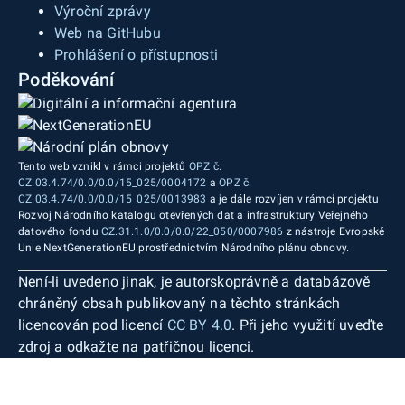
Výroční zprávy
Web na GitHubu
Prohlášení o přístupnosti
Poděkování
Tento web vznikl v rámci projektů
OPZ č.
CZ.03.4.74/0.0/0.0/15_025/0004172
a
OPZ č.
CZ.03.4.74/0.0/0.0/15_025/0013983
a je dále rozvíjen v rámci projektu
Rozvoj Národního katalogu otevřených dat a infrastruktury Veřejného
datového fondu
CZ.31.1.0/0.0/0.0/22_050/0007986
z nástroje Evropské
Unie NextGenerationEU prostřednictvím Národního plánu obnovy.
Není-li uvedeno jinak, je autorskoprávně a databázově
chráněný obsah publikovaný na těchto stránkách
licencován pod licencí
CC BY 4.0
. Při jeho využití uveďte
zdroj a odkažte na patřičnou licenci.