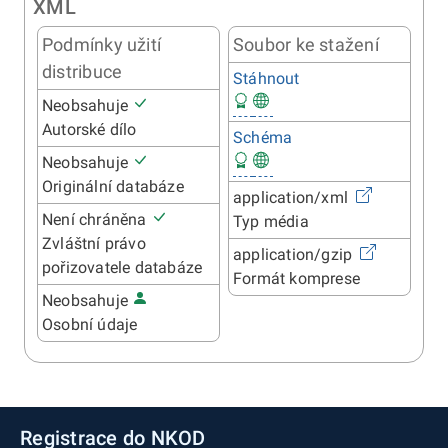
XML
Podmínky užití
Soubor ke stažení
distribuce
Stáhnout
Neobsahuje
Autorské dílo
Schéma
Neobsahuje
Originální databáze
application/xml
Není chráněna
Typ média
Zvláštní právo
application/gzip
pořizovatele databáze
Formát komprese
Neobsahuje
Osobní údaje
Registrace do NKOD