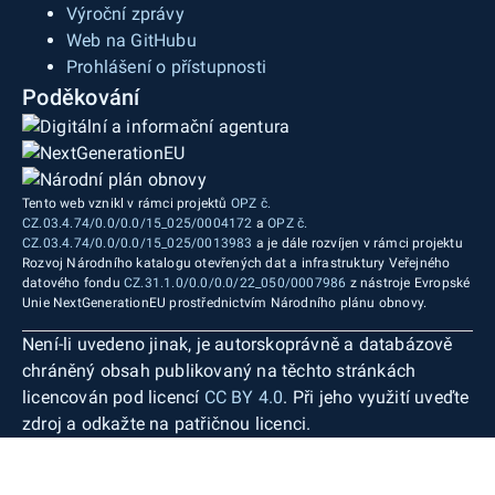
Výroční zprávy
Web na GitHubu
Prohlášení o přístupnosti
Poděkování
Tento web vznikl v rámci projektů
OPZ č.
CZ.03.4.74/0.0/0.0/15_025/0004172
a
OPZ č.
CZ.03.4.74/0.0/0.0/15_025/0013983
a je dále rozvíjen v rámci projektu
Rozvoj Národního katalogu otevřených dat a infrastruktury Veřejného
datového fondu
CZ.31.1.0/0.0/0.0/22_050/0007986
z nástroje Evropské
Unie NextGenerationEU prostřednictvím Národního plánu obnovy.
Není-li uvedeno jinak, je autorskoprávně a databázově
chráněný obsah publikovaný na těchto stránkách
licencován pod licencí
CC BY 4.0
. Při jeho využití uveďte
zdroj a odkažte na patřičnou licenci.