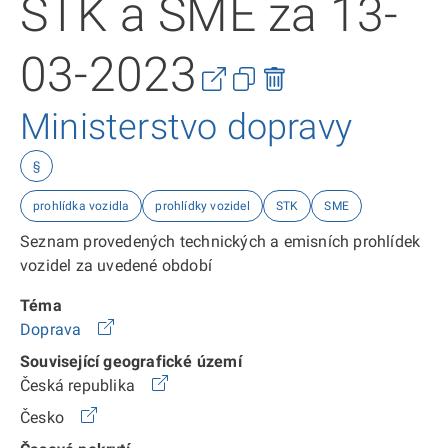
STK a SME za 13-
03-2023
Ministerstvo dopravy
§
prohlídka vozidla
prohlídky vozidel
STK
SME
Seznam provedených technických a emisních prohlídek
vozidel za uvedené období
Téma
Doprava
Související geografické území
Česká republika
Česko