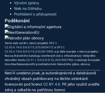
Výroční zprávy
Web na GitHubu
Prohlášení o přístupnosti
Poděkování
Tento web vznikl v rámci projektů
OPZ č.
CZ.03.4.74/0.0/0.0/15_025/0004172
a
OPZ č.
CZ.03.4.74/0.0/0.0/15_025/0013983
a je dále rozvíjen v rámci projektu
Rozvoj Národního katalogu otevřených dat a infrastruktury Veřejného
datového fondu
CZ.31.1.0/0.0/0.0/22_050/0007986
z nástroje Evropské
Unie NextGenerationEU prostřednictvím Národního plánu obnovy.
Není-li uvedeno jinak, je autorskoprávně a databázově
chráněný obsah publikovaný na těchto stránkách
licencován pod licencí
CC BY 4.0
. Při jeho využití uveďte
zdroj a odkažte na patřičnou licenci.