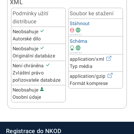
XML
Podmínky užití
Soubor ke stažení
distribuce
Stáhnout
Neobsahuje
Autorské dílo
Schéma
Neobsahuje
Originální databáze
application/xml
Není chráněna
Typ média
Zvláštní právo
application/gzip
pořizovatele databáze
Formát komprese
Neobsahuje
Osobní údaje
Registrace do NKOD