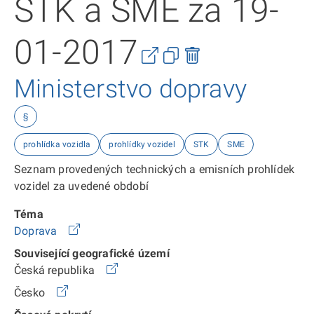
STK a SME za 19-
01-2017
Ministerstvo dopravy
§
prohlídka vozidla
prohlídky vozidel
STK
SME
Seznam provedených technických a emisních prohlídek
vozidel za uvedené období
Téma
Doprava
Související geografické území
Česká republika
Česko