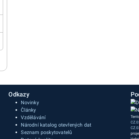
Odkazy
Po
Novinky
Články
Vzdělávání
Tent
CZ.0
a
Národní katalog otevřených dat
CZ.0
Seznam poskytovatelů
proj