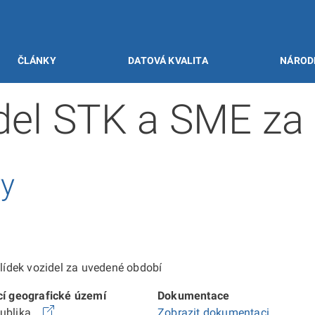
ČLÁNKY
DATOVÁ KVALITA
NÁROD
idel STK a SME za
vy
ídek vozidel za uvedené období
cí geografické území
Dokumentace
publika
Zobrazit dokumentaci