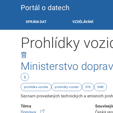
Portál o datech
SPRÁVA DAT
VZDĚLÁVÁNÍ
Prohlídky voz
Ministerstvo dopra
§
prohlídka vozidla
prohlídky vozidel
STK
SME
Seznam provedených technických a emisních prohl
Téma
Souvisejí
Doprava
Česká re