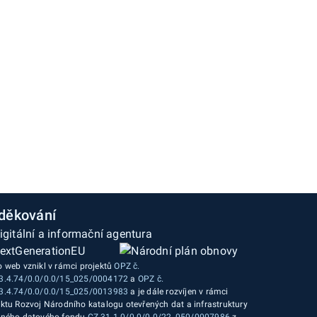
děkování
o web vznikl v rámci projektů
OPZ č.
3.4.74/0.0/0.0/15_025/0004172
a
OPZ č.
3.4.74/0.0/0.0/15_025/0013983
a je dále rozvíjen v rámci
ektu Rozvoj Národního katalogu otevřených dat a infrastruktury