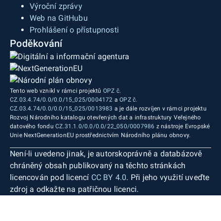
Výroční zprávy
Web na GitHubu
Prohlášení o přístupnosti
Poděkování
Tento web vznikl v rámci projektů
OPZ č.
CZ.03.4.74/0.0/0.0/15_025/0004172
a
OPZ č.
CZ.03.4.74/0.0/0.0/15_025/0013983
a je dále rozvíjen v rámci projektu
Rozvoj Národního katalogu otevřených dat a infrastruktury Veřejného
datového fondu
CZ.31.1.0/0.0/0.0/22_050/0007986
z nástroje Evropské
Unie NextGenerationEU prostřednictvím Národního plánu obnovy.
Není-li uvedeno jinak, je autorskoprávně a databázově
chráněný obsah publikovaný na těchto stránkách
licencován pod licencí
CC BY 4.0
. Při jeho využití uveďte
zdroj a odkažte na patřičnou licenci.