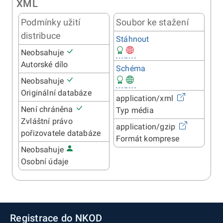
XML
Podmínky užití
Soubor ke stažení
distribuce
Stáhnout
Neobsahuje
Autorské dílo
Schéma
Neobsahuje
Originální databáze
application/xml
Není chráněna
Typ média
Zvláštní právo
application/gzip
pořizovatele databáze
Formát komprese
Neobsahuje
Osobní údaje
Registrace do NKOD