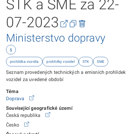
STK a SME za 22-
07-2023
Ministerstvo dopravy
§
prohlídka vozidla
prohlídky vozidel
STK
SME
Seznam provedených technických a emisních prohlídek
vozidel za uvedené období
Téma
Doprava
Související geografické území
Česká republika
Česko