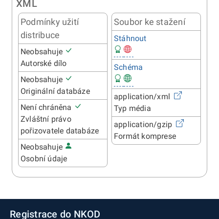
XML
Podmínky užití
Soubor ke stažení
distribuce
Stáhnout
Neobsahuje
Autorské dílo
Schéma
Neobsahuje
Originální databáze
application/xml
Není chráněna
Typ média
Zvláštní právo
application/gzip
pořizovatele databáze
Formát komprese
Neobsahuje
Osobní údaje
Registrace do NKOD