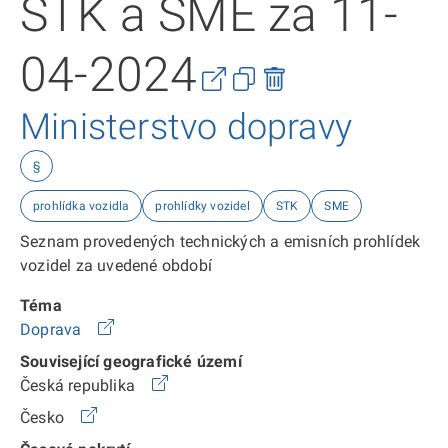
STK a SME za 11-
04-2024
Ministerstvo dopravy
§
prohlídka vozidla
prohlídky vozidel
STK
SME
Seznam provedených technických a emisních prohlídek
vozidel za uvedené období
Téma
Doprava
Související geografické území
Česká republika
Česko