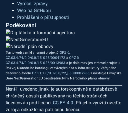
Výroční zprávy
Web na GitHubu
Prohlášení o přístupnosti
Poděkování
Tento web vznikl v rámci projektů
OPZ č.
CZ.03.4.74/0.0/0.0/15_025/0004172
a
OPZ č.
CZ.03.4.74/0.0/0.0/15_025/0013983
a je dále rozvíjen v rámci projektu
Rozvoj Národního katalogu otevřených dat a infrastruktury Veřejného
datového fondu
CZ.31.1.0/0.0/0.0/22_050/0007986
z nástroje Evropské
Unie NextGenerationEU prostřednictvím Národního plánu obnovy.
Není-li uvedeno jinak, je autorskoprávně a databázově
chráněný obsah publikovaný na těchto stránkách
licencován pod licencí
CC BY 4.0
. Při jeho využití uveďte
zdroj a odkažte na patřičnou licenci.