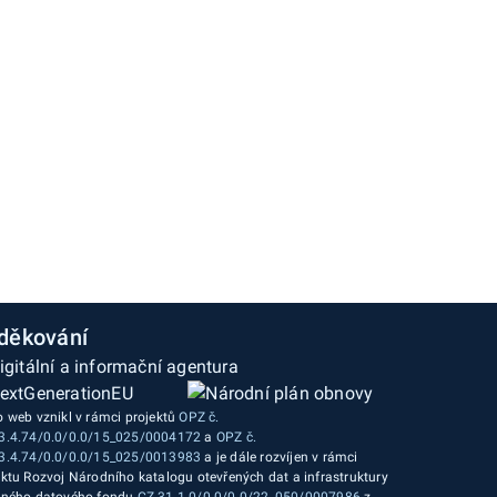
děkování
o web vznikl v rámci projektů
OPZ č.
3.4.74/0.0/0.0/15_025/0004172
a
OPZ č.
3.4.74/0.0/0.0/15_025/0013983
a je dále rozvíjen v rámci
ektu Rozvoj Národního katalogu otevřených dat a infrastruktury