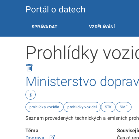
Portál o datech
SPRÁVA DAT
VZDĚLÁVÁNÍ
Prohlídky voz
Ministerstvo dopra
§
prohlídka vozidla
prohlídky vozidel
STK
SME
Seznam provedených technických a emisních prohl
Téma
Souvisejí
Doprava
Česká re