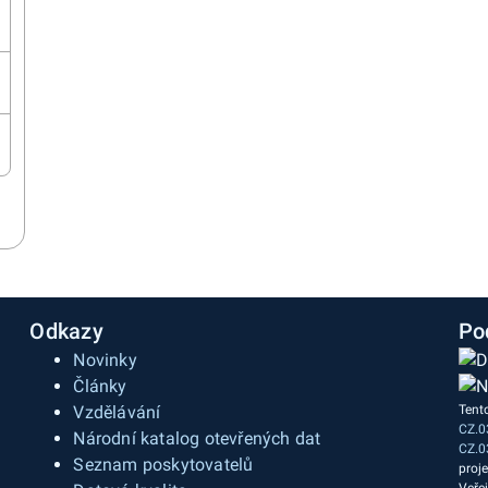
Odkazy
Po
Novinky
Články
Vzdělávání
Tent
CZ.0
a
Národní katalog otevřených dat
CZ.0
Seznam poskytovatelů
proj