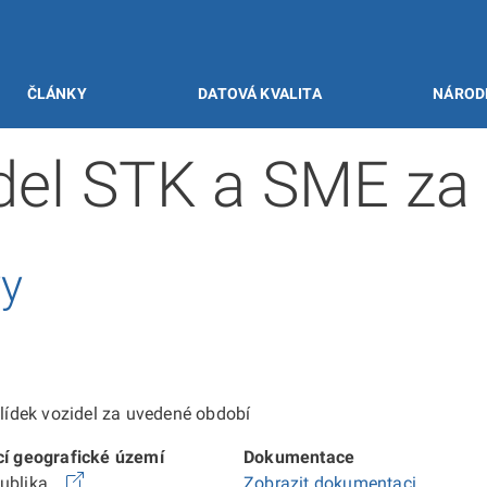
ČLÁNKY
DATOVÁ KVALITA
NÁROD
idel STK a SME za
vy
ídek vozidel za uvedené období
cí geografické území
Dokumentace
publika
Zobrazit dokumentaci