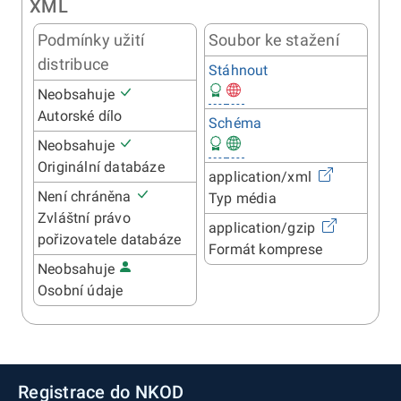
XML
Podmínky užití
Soubor ke stažení
distribuce
Stáhnout
Neobsahuje
Autorské dílo
Schéma
Neobsahuje
Originální databáze
application/xml
Není chráněna
Typ média
Zvláštní právo
application/gzip
pořizovatele databáze
Formát komprese
Neobsahuje
Osobní údaje
Registrace do NKOD