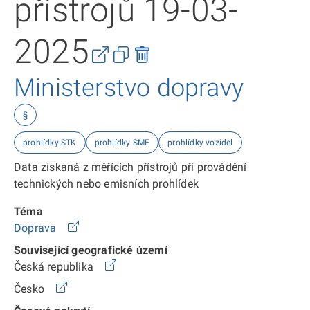
přístrojů 19-03-
2025
Ministerstvo dopravy
§
prohlídky STK
prohlídky SME
prohlídky vozidel
Data získaná z měřících přístrojů při provádění
technických nebo emisních prohlídek
Téma
Doprava
Související geografické území
Česká republika
Česko