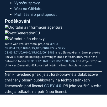
Výroční zprávy
Web na GitHubu
Prohlášení o přístupnosti
Poděkování
Tento web vznikl v rámci projektů
OPZ č.
CZ.03.4.74/0.0/0.0/15_025/0004172
a
OPZ č.
CZ.03.4.74/0.0/0.0/15_025/0013983
a je dále rozvíjen v rámci projektu
Rozvoj Národního katalogu otevřených dat a infrastruktury Veřejného
datového fondu
CZ.31.1.0/0.0/0.0/22_050/0007986
z nástroje Evropské
Unie NextGenerationEU prostřednictvím Národního plánu obnovy.
Není-li uvedeno jinak, je autorskoprávně a databázově
chráněný obsah publikovaný na těchto stránkách
licencován pod licencí
CC BY 4.0
. Při jeho využití uveďte
zdroj a odkažte na patřičnou licenci.