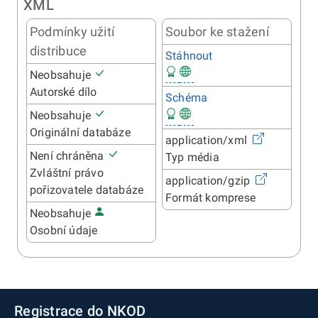
XML
Podmínky užití
Soubor ke stažení
distribuce
Stáhnout
Neobsahuje
Autorské dílo
Schéma
Neobsahuje
Originální databáze
application/xml
Není chráněna
Typ média
Zvláštní právo
application/gzip
pořizovatele databáze
Formát komprese
Neobsahuje
Osobní údaje
Registrace do NKOD