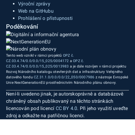
Výroční zprávy
Web na GitHubu
Prohlášení o přístupnosti
Poděkování
Tento web vznikl v rámci projektů
OPZ č.
CZ.03.4.74/0.0/0.0/15_025/0004172
a
OPZ č.
CZ.03.4.74/0.0/0.0/15_025/0013983
a je dále rozvíjen v rámci projektu
Rozvoj Národního katalogu otevřených dat a infrastruktury Veřejného
datového fondu
CZ.31.1.0/0.0/0.0/22_050/0007986
z nástroje Evropské
Unie NextGenerationEU prostřednictvím Národního plánu obnovy.
Není-li uvedeno jinak, je autorskoprávně a databázově
chráněný obsah publikovaný na těchto stránkách
licencován pod licencí
CC BY 4.0
. Při jeho využití uveďte
zdroj a odkažte na patřičnou licenci.