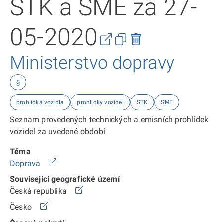
STK a SME za 27-
05-2020
Ministerstvo dopravy
§
prohlídka vozidla
prohlídky vozidel
STK
SME
Seznam provedených technických a emisních prohlídek
vozidel za uvedené období
Téma
Doprava
Související geografické území
Česká republika
Česko