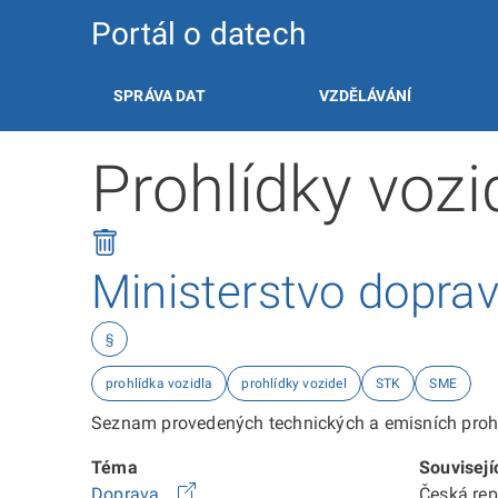
Portál o datech
SPRÁVA DAT
VZDĚLÁVÁNÍ
Prohlídky voz
Ministerstvo dopra
§
prohlídka vozidla
prohlídky vozidel
STK
SME
Seznam provedených technických a emisních prohl
Téma
Souvisejí
Doprava
Česká re