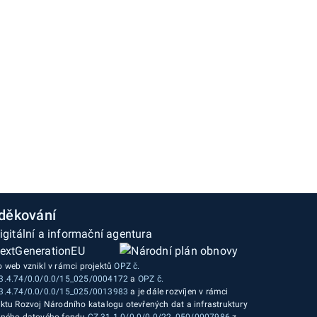
děkování
o web vznikl v rámci projektů
OPZ č.
3.4.74/0.0/0.0/15_025/0004172
a
OPZ č.
3.4.74/0.0/0.0/15_025/0013983
a je dále rozvíjen v rámci
ektu Rozvoj Národního katalogu otevřených dat a infrastruktury