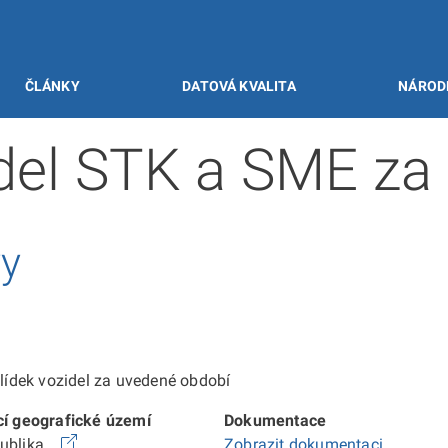
ČLÁNKY
DATOVÁ KVALITA
NÁROD
idel STK a SME za
vy
ídek vozidel za uvedené období
cí geografické území
Dokumentace
publika
Zobrazit dokumentaci