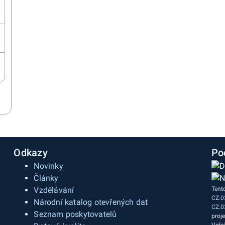
Odkazy
Po
Novinky
Články
Vzdělávání
Tent
CZ.0
a
Národní katalog otevřených dat
CZ.0
Seznam poskytovatelů
proj