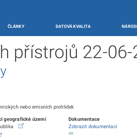
ČLÁNKY
DATOVÁ KVALITA
NÁROD
h přístrojů 22-06
vy
echnických nebo emisních prohlídek
cí geografické území
Dokumentace
publika
Zobrazit dokumentaci