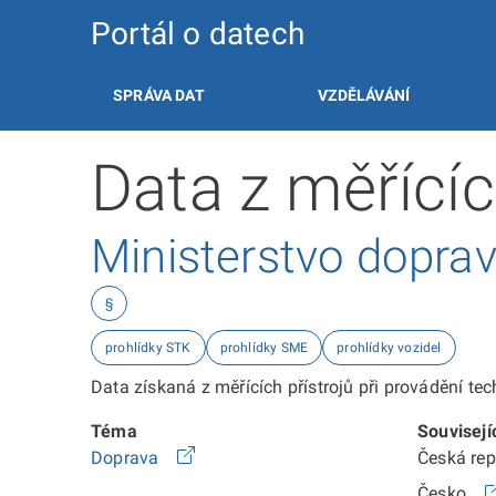
Portál o datech
SPRÁVA DAT
VZDĚLÁVÁNÍ
Data z měřícíc
Ministerstvo dopra
§
prohlídky STK
prohlídky SME
prohlídky vozidel
Data získaná z měřících přístrojů při provádění t
Téma
Souvisejí
Doprava
Česká re
Česko