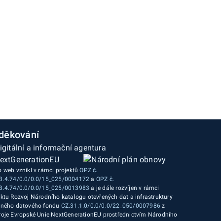
děkování
o web vznikl v rámci projektů
OPZ č.
3.4.74/0.0/0.0/15_025/0004172
a
OPZ č.
3.4.74/0.0/0.0/15_025/0013983
a je dále rozvíjen v rámci
ektu Rozvoj Národního katalogu otevřených dat a infrastruktury
jného datového fondu
CZ.31.1.0/0.0/0.0/22_050/0007986
z
roje Evropské Unie NextGenerationEU prostřednictvím Národního