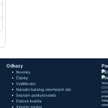
Odkazy
Po
Novinky
Články
Vzdělávání
Tent
CZ.0
a
Národní katalog otevřených dat
CZ.0
Seznam poskytovatelů
proj
Datová kvalita
Veře
nást
Výroční zprávy