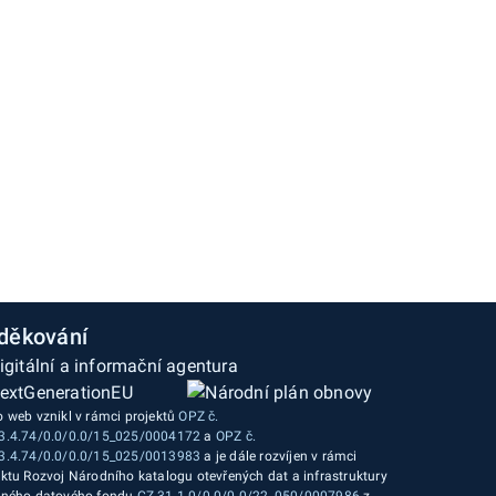
děkování
o web vznikl v rámci projektů
OPZ č.
3.4.74/0.0/0.0/15_025/0004172
a
OPZ č.
3.4.74/0.0/0.0/15_025/0013983
a je dále rozvíjen v rámci
ektu Rozvoj Národního katalogu otevřených dat a infrastruktury