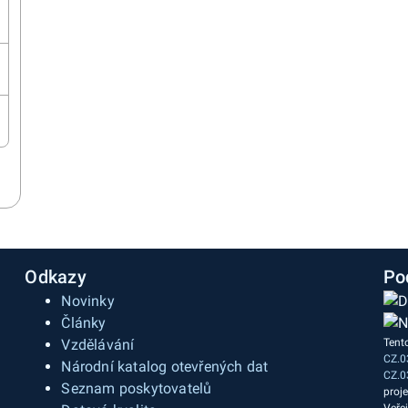
Odkazy
Po
Novinky
Články
Vzdělávání
Tent
CZ.0
a
Národní katalog otevřených dat
CZ.0
Seznam poskytovatelů
proj