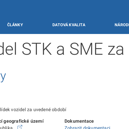
ČLÁNKY
DATOVÁ KVALITA
NÁROD
idel STK a SME za
vy
ídek vozidel za uvedené období
cí geografické území
Dokumentace
publika
Zobrazit dokumentaci