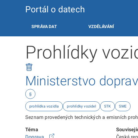
Portál o datech
SPRÁVA DAT
VZDĚLÁVÁNÍ
Prohlídky voz
Ministerstvo dopra
§
prohlídka vozidla
prohlídky vozidel
STK
SME
Seznam provedených technických a emisních prohl
Téma
Souvisejí
Doprava
Česká re