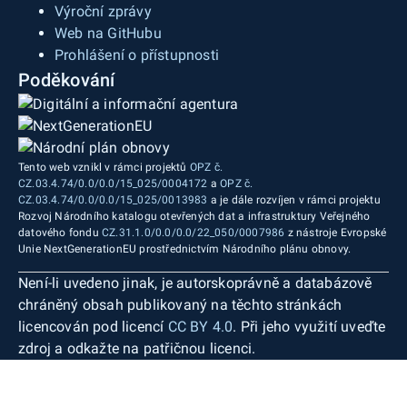
Výroční zprávy
Web na GitHubu
Prohlášení o přístupnosti
Poděkování
Tento web vznikl v rámci projektů
OPZ č.
CZ.03.4.74/0.0/0.0/15_025/0004172
a
OPZ č.
CZ.03.4.74/0.0/0.0/15_025/0013983
a je dále rozvíjen v rámci projektu
Rozvoj Národního katalogu otevřených dat a infrastruktury Veřejného
datového fondu
CZ.31.1.0/0.0/0.0/22_050/0007986
z nástroje Evropské
Unie NextGenerationEU prostřednictvím Národního plánu obnovy.
Není-li uvedeno jinak, je autorskoprávně a databázově
chráněný obsah publikovaný na těchto stránkách
licencován pod licencí
CC BY 4.0
. Při jeho využití uveďte
zdroj a odkažte na patřičnou licenci.