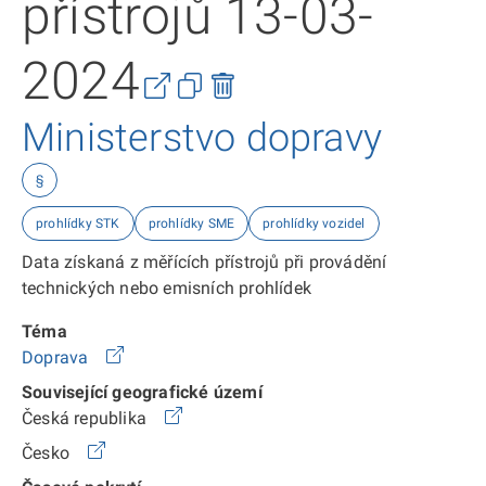
přístrojů 13-03-
2024
Ministerstvo dopravy
§
prohlídky STK
prohlídky SME
prohlídky vozidel
Data získaná z měřících přístrojů při provádění
technických nebo emisních prohlídek
Téma
Doprava
Související geografické území
Česká republika
Česko