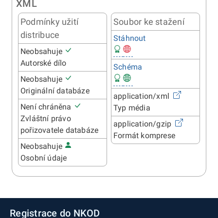
XML
Podmínky užití
Soubor ke stažení
distribuce
Stáhnout
Neobsahuje
Autorské dílo
Schéma
Neobsahuje
Originální databáze
application/xml
Není chráněna
Typ média
Zvláštní právo
application/gzip
pořizovatele databáze
Formát komprese
Neobsahuje
Osobní údaje
Registrace do NKOD