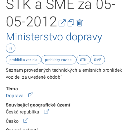
STK a SME za 05-
05-2012
Ministerstvo dopravy
§
prohlídka vozidla
prohlídky vozidel
STK
SME
Seznam provedených technických a emisních prohlídek
vozidel za uvedené období
Téma
Doprava
Související geografické území
Česká republika
Česko