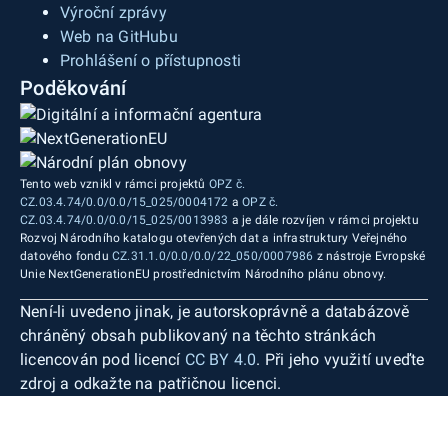
Výroční zprávy
Web na GitHubu
Prohlášení o přístupnosti
Poděkování
Tento web vznikl v rámci projektů
OPZ č.
CZ.03.4.74/0.0/0.0/15_025/0004172
a
OPZ č.
CZ.03.4.74/0.0/0.0/15_025/0013983
a je dále rozvíjen v rámci projektu
Rozvoj Národního katalogu otevřených dat a infrastruktury Veřejného
datového fondu
CZ.31.1.0/0.0/0.0/22_050/0007986
z nástroje Evropské
Unie NextGenerationEU prostřednictvím Národního plánu obnovy.
Není-li uvedeno jinak, je autorskoprávně a databázově
chráněný obsah publikovaný na těchto stránkách
licencován pod licencí
CC BY 4.0
. Při jeho využití uveďte
zdroj a odkažte na patřičnou licenci.