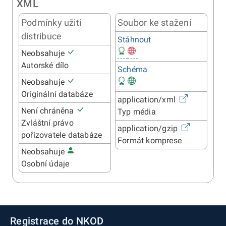
XML
Podmínky užití
Soubor ke stažení
distribuce
Stáhnout
Neobsahuje
Autorské dílo
Schéma
Neobsahuje
Originální databáze
application/xml
Není chráněna
Typ média
Zvláštní právo
application/gzip
pořizovatele databáze
Formát komprese
Neobsahuje
Osobní údaje
Registrace do NKOD