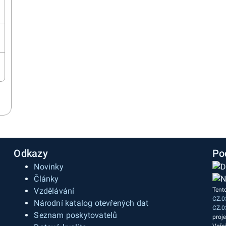
Odkazy
Po
Novinky
Články
Vzdělávání
Tent
CZ.0
a
Národní katalog otevřených dat
CZ.0
Seznam poskytovatelů
proj