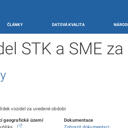
ČLÁNKY
DATOVÁ KVALITA
NÁROD
idel STK a SME za
vy
ídek vozidel za uvedené období
cí geografické území
Dokumentace
publika
Zobrazit dokumentaci