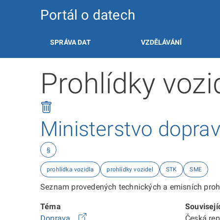
Portál o datech
SPRÁVA DAT
VZDĚLÁVÁNÍ
Prohlídky voz
Ministerstvo dopra
§
prohlídka vozidla
prohlídky vozidel
STK
SME
Seznam provedených technických a emisních prohl
Téma
Souvisejí
Doprava
Česká re