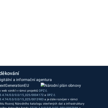
děkování
o web vznikl v rámci projektů
OPZ č.
3.4.74/0.0/0.0/15_025/0004172
a
OPZ č.
3.4.74/0.0/0.0/15_025/0013983
a je dále rozvíjen v rámci
ektu Rozvoj Národního katalogu otevřených dat a infrastruktury