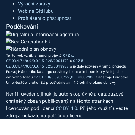
Výroční zprávy
Web na GitHubu
Prohlášení o přístupnosti
Poděkování
Tento web vznikl v rámci projektů
OPZ č.
CZ.03.4.74/0.0/0.0/15_025/0004172
a
OPZ č.
CZ.03.4.74/0.0/0.0/15_025/0013983
a je dále rozvíjen v rámci projektu
Rozvoj Národního katalogu otevřených dat a infrastruktury Veřejného
datového fondu
CZ.31.1.0/0.0/0.0/22_050/0007986
z nástroje Evropské
Unie NextGenerationEU prostřednictvím Národního plánu obnovy.
Není-li uvedeno jinak, je autorskoprávně a databázově
chráněný obsah publikovaný na těchto stránkách
licencován pod licencí
CC BY 4.0
. Při jeho využití uveďte
zdroj a odkažte na patřičnou licenci.