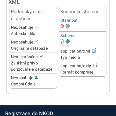
XML
Podmínky užití
Soubor ke stažení
distribuce
Stáhnout
Neobsahuje
Autorské dílo
Schéma
Neobsahuje
Originální databáze
application/xml
Není chráněna
Typ média
Zvláštní právo
application/gzip
pořizovatele databáze
Formát komprese
Neobsahuje
Osobní údaje
Registrace do NKOD