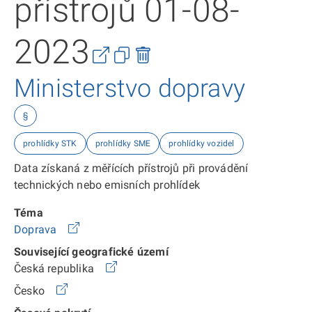
přístrojů 01-08-
2023
Ministerstvo dopravy
§
prohlídky STK
prohlídky SME
prohlídky vozidel
Data získaná z měřících přístrojů při provádění
technických nebo emisních prohlídek
Téma
Doprava
Související geografické území
Česká republika
Česko