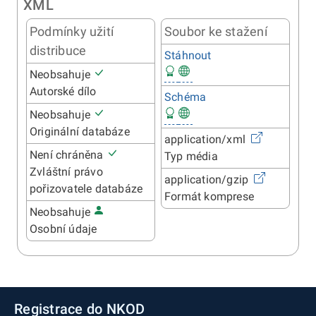
XML
Podmínky užití
Soubor ke stažení
distribuce
Stáhnout
Neobsahuje
Autorské dílo
Schéma
Neobsahuje
Originální databáze
application/xml
Není chráněna
Typ média
Zvláštní právo
application/gzip
pořizovatele databáze
Formát komprese
Neobsahuje
Osobní údaje
Registrace do NKOD