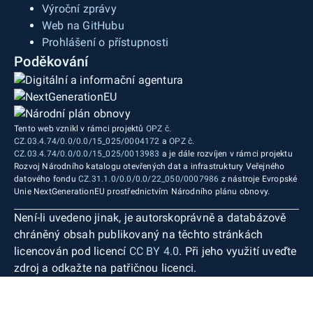
Výroční zprávy
Web na GitHubu
Prohlášení o přístupnosti
Poděkování
Tento web vznikl v rámci projektů
OPZ č.
CZ.03.4.74/0.0/0.0/15_025/0004172
a
OPZ č.
CZ.03.4.74/0.0/0.0/15_025/0013983
a je dále rozvíjen v rámci projektu
Rozvoj Národního katalogu otevřených dat a infrastruktury Veřejného
datového fondu
CZ.31.1.0/0.0/0.0/22_050/0007986
z nástroje Evropské
Unie NextGenerationEU prostřednictvím Národního plánu obnovy.
Není-li uvedeno jinak, je autorskoprávně a databázově
chráněný obsah publikovaný na těchto stránkách
licencován pod licencí
CC BY 4.0
. Při jeho využití uveďte
zdroj a odkažte na patřičnou licenci.