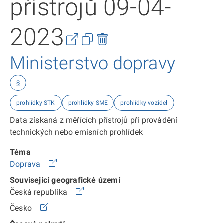
přístrojů 09-04-
2023
Ministerstvo dopravy
§
prohlídky STK
prohlídky SME
prohlídky vozidel
Data získaná z měřících přístrojů při provádění
technických nebo emisních prohlídek
Téma
Doprava
Související geografické území
Česká republika
Česko