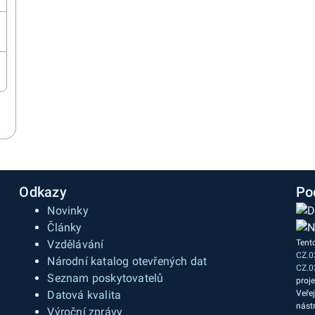
Odkazy
Po
Novinky
Články
Vzdělávání
Tent
CZ.0
a
Národní katalog otevřených dat
CZ.0
Seznam poskytovatelů
proj
Datová kvalita
Veře
nást
Výroční zprávy