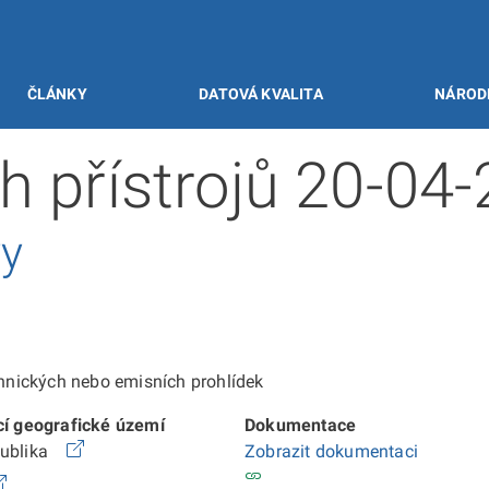
ČLÁNKY
DATOVÁ KVALITA
NÁROD
h přístrojů 20-04
vy
echnických nebo emisních prohlídek
cí geografické území
Dokumentace
publika
Zobrazit dokumentaci