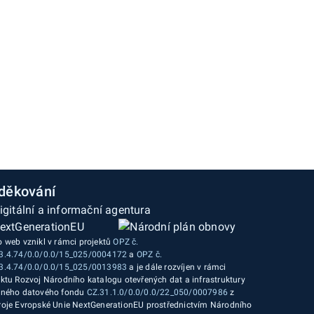
děkování
o web vznikl v rámci projektů
OPZ č.
3.4.74/0.0/0.0/15_025/0004172
a
OPZ č.
3.4.74/0.0/0.0/15_025/0013983
a je dále rozvíjen v rámci
ektu Rozvoj Národního katalogu otevřených dat a infrastruktury
jného datového fondu
CZ.31.1.0/0.0/0.0/22_050/0007986
z
roje Evropské Unie NextGenerationEU prostřednictvím Národního