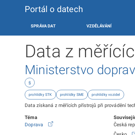
Portál o datech
SPRÁVA DAT
VZDĚLÁVÁNÍ
Data z měřícíc
Ministerstvo dopra
§
prohlídky STK
prohlídky SME
prohlídky vozidel
Data získaná z měřících přístrojů při provádění t
Téma
Souvisejí
Doprava
Česká re
Česko