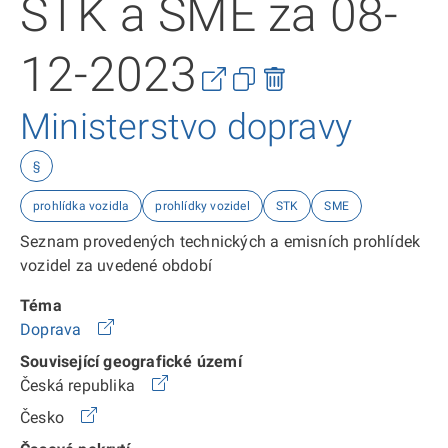
STK a SME za 08-
12-2023
Ministerstvo dopravy
§
prohlídka vozidla
prohlídky vozidel
STK
SME
Seznam provedených technických a emisních prohlídek
vozidel za uvedené období
Téma
Doprava
Související geografické území
Česká republika
Česko