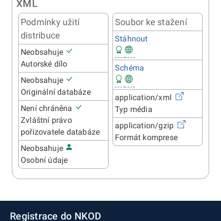
XML
Podmínky užití
Soubor ke stažení
distribuce
Stáhnout
Neobsahuje
Autorské dílo
Schéma
Neobsahuje
Originální databáze
application/xml
Není chráněna
Typ média
Zvláštní právo
application/gzip
pořizovatele databáze
Formát komprese
Neobsahuje
Osobní údaje
Registrace do NKOD