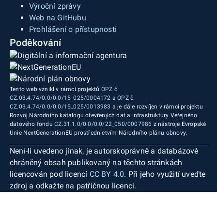
Výroční zprávy
Web na GitHubu
Prohlášení o přístupnosti
Poděkování
Tento web vznikl v rámci projektů
OPZ č.
CZ.03.4.74/0.0/0.0/15_025/0004172
a
OPZ č.
CZ.03.4.74/0.0/0.0/15_025/0013983
a je dále rozvíjen v rámci projektu
Rozvoj Národního katalogu otevřených dat a infrastruktury Veřejného
datového fondu
CZ.31.1.0/0.0/0.0/22_050/0007986
z nástroje Evropské
Unie NextGenerationEU prostřednictvím Národního plánu obnovy.
Není-li uvedeno jinak, je autorskoprávně a databázově
chráněný obsah publikovaný na těchto stránkách
licencován pod licencí
CC BY 4.0
. Při jeho využití uveďte
zdroj a odkažte na patřičnou licenci.