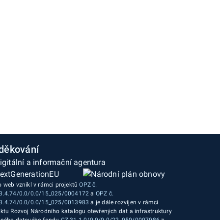
děkování
o web vznikl v rámci projektů
OPZ č.
3.4.74/0.0/0.0/15_025/0004172
a
OPZ č.
3.4.74/0.0/0.0/15_025/0013983
a je dále rozvíjen v rámci
ektu Rozvoj Národního katalogu otevřených dat a infrastruktury