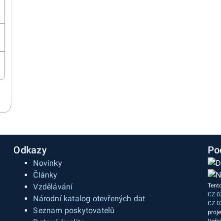
Odkazy
Po
Novinky
Články
Vzdělávání
Tent
CZ.0
a
Národní katalog otevřených dat
CZ.0
Seznam poskytovatelů
proj