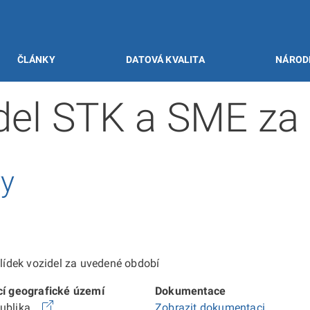
ČLÁNKY
DATOVÁ KVALITA
NÁROD
idel STK a SME za
vy
ídek vozidel za uvedené období
cí geografické území
Dokumentace
publika
Zobrazit dokumentaci