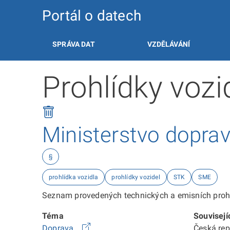
Portál o datech
SPRÁVA DAT
VZDĚLÁVÁNÍ
Prohlídky voz
Ministerstvo dopra
§
prohlídka vozidla
prohlídky vozidel
STK
SME
Seznam provedených technických a emisních prohl
Téma
Souvisejí
Doprava
Česká re