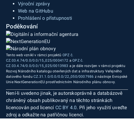
Výroční zprávy
Web na GitHubu
Prohlášení o přístupnosti
Poděkování
Tento web vznikl v rámci projektů
OPZ č.
CZ.03.4.74/0.0/0.0/15_025/0004172
a
OPZ č.
CZ.03.4.74/0.0/0.0/15_025/0013983
a je dále rozvíjen v rámci projektu
Rozvoj Národního katalogu otevřených dat a infrastruktury Veřejného
datového fondu
CZ.31.1.0/0.0/0.0/22_050/0007986
z nástroje Evropské
Unie NextGenerationEU prostřednictvím Národního plánu obnovy.
Není-li uvedeno jinak, je autorskoprávně a databázově
chráněný obsah publikovaný na těchto stránkách
licencován pod licencí
CC BY 4.0
. Při jeho využití uveďte
zdroj a odkažte na patřičnou licenci.