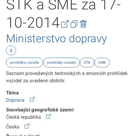
STK a SME za 17-
10-2014
Ministerstvo dopravy
§
prohlídka vozidla
prohlídky vozidel
STK
SME
Seznam provedených technických a emisních prohlídek
vozidel za uvedené období
Téma
Doprava
Související geografické území
Česká republika
Česko