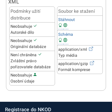
XML
Podmínky užití
Soubor ke stažení
distribuce
Stáhnout
Neobsahuje
Autorské dílo
Schéma
Neobsahuje
Originální databáze
application/xml
Není chráněna
Typ média
Zvláštní právo
application/gzip
pořizovatele databáze
Formát komprese
Neobsahuje
Osobní údaje
Registrace do NKOD