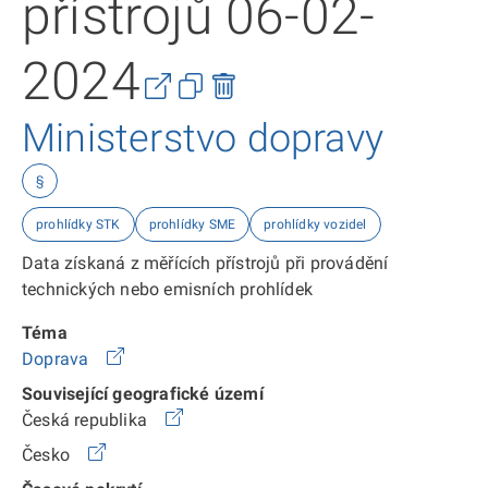
přístrojů 06-02-
2024
Ministerstvo dopravy
§
prohlídky STK
prohlídky SME
prohlídky vozidel
Data získaná z měřících přístrojů při provádění
technických nebo emisních prohlídek
Téma
Doprava
Související geografické území
Česká republika
Česko