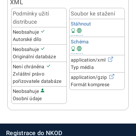
XML
Podmínky užití
Soubor ke stažení
distribuce
Stáhnout
Neobsahuje
Autorské dílo
Schéma
Neobsahuje
Originální databáze
application/xml
Není chráněna
Typ média
Zvláštní právo
application/gzip
pořizovatele databáze
Formát komprese
Neobsahuje
Osobní údaje
Registrace do NKOD