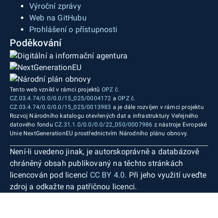
Výroční zprávy
Web na GitHubu
Prohlášení o přístupnosti
Poděkování
Tento web vznikl v rámci projektů
OPZ č.
CZ.03.4.74/0.0/0.0/15_025/0004172
a
OPZ č.
CZ.03.4.74/0.0/0.0/15_025/0013983
a je dále rozvíjen v rámci projektu
Rozvoj Národního katalogu otevřených dat a infrastruktury Veřejného
datového fondu
CZ.31.1.0/0.0/0.0/22_050/0007986
z nástroje Evropské
Unie NextGenerationEU prostřednictvím Národního plánu obnovy.
Není-li uvedeno jinak, je autorskoprávně a databázově
chráněný obsah publikovaný na těchto stránkách
licencován pod licencí
CC BY 4.0
. Při jeho využití uveďte
zdroj a odkažte na patřičnou licenci.