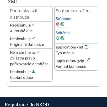
XML
Podmínky užití
Soubor ke stažení
distribuce
Stáhnout
Neobsahuje
Autorské dílo
Schéma
Neobsahuje
Originální databáze
application/xml
Není chráněna
Typ média
Zvláštní právo
application/gzip
pořizovatele databáze
Formát komprese
Neobsahuje
Osobní údaje
Registrace do NKOD