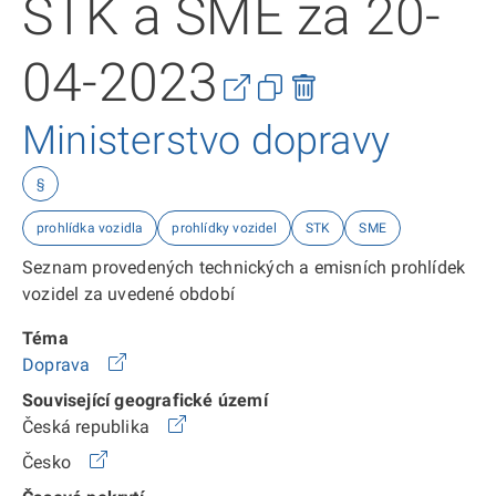
STK a SME za 20-
04-2023
Ministerstvo dopravy
§
prohlídka vozidla
prohlídky vozidel
STK
SME
Seznam provedených technických a emisních prohlídek
vozidel za uvedené období
Téma
Doprava
Související geografické území
Česká republika
Česko