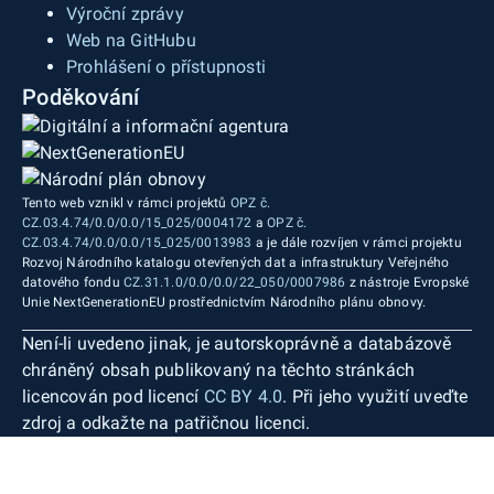
Výroční zprávy
Web na GitHubu
Prohlášení o přístupnosti
Poděkování
Tento web vznikl v rámci projektů
OPZ č.
CZ.03.4.74/0.0/0.0/15_025/0004172
a
OPZ č.
CZ.03.4.74/0.0/0.0/15_025/0013983
a je dále rozvíjen v rámci projektu
Rozvoj Národního katalogu otevřených dat a infrastruktury Veřejného
datového fondu
CZ.31.1.0/0.0/0.0/22_050/0007986
z nástroje Evropské
Unie NextGenerationEU prostřednictvím Národního plánu obnovy.
Není-li uvedeno jinak, je autorskoprávně a databázově
chráněný obsah publikovaný na těchto stránkách
licencován pod licencí
CC BY 4.0
. Při jeho využití uveďte
zdroj a odkažte na patřičnou licenci.