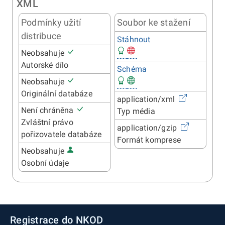
XML
Podmínky užití
Soubor ke stažení
distribuce
Stáhnout
Neobsahuje
Autorské dílo
Schéma
Neobsahuje
Originální databáze
application/xml
Není chráněna
Typ média
Zvláštní právo
application/gzip
pořizovatele databáze
Formát komprese
Neobsahuje
Osobní údaje
Registrace do NKOD