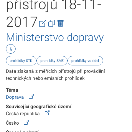
přístrojů 18-11-
2017
Ministerstvo dopravy
§
prohlídky STK
prohlídky SME
prohlídky vozidel
Data získaná z měřících přístrojů při provádění
technických nebo emisních prohlídek
Téma
Doprava
Související geografické území
Česká republika
Česko