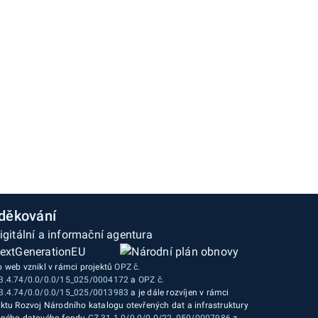
děkování
o web vznikl v rámci projektů
OPZ č.
3.4.74/0.0/0.0/15_025/0004172
a
OPZ č.
3.4.74/0.0/0.0/15_025/0013983
a je dále rozvíjen v rámci
ektu Rozvoj Národního katalogu otevřených dat a infrastruktury