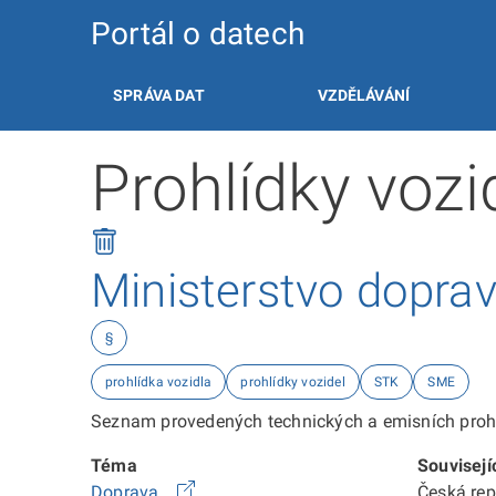
Portál o datech
SPRÁVA DAT
VZDĚLÁVÁNÍ
Prohlídky voz
Ministerstvo dopra
§
prohlídka vozidla
prohlídky vozidel
STK
SME
Seznam provedených technických a emisních prohl
Téma
Souvisejí
Doprava
Česká re