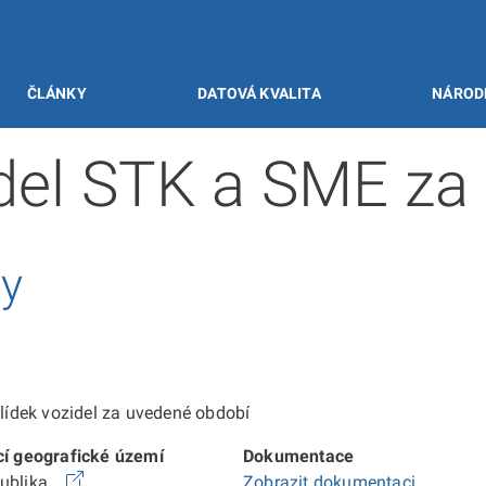
ČLÁNKY
DATOVÁ KVALITA
NÁROD
idel STK a SME za
vy
ídek vozidel za uvedené období
cí geografické území
Dokumentace
publika
Zobrazit dokumentaci