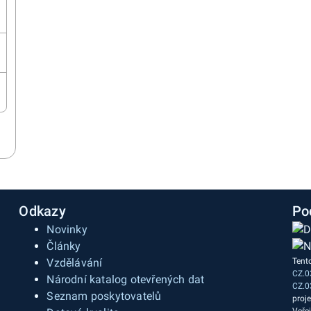
Odkazy
Po
Novinky
Články
Vzdělávání
Tent
CZ.0
a
Národní katalog otevřených dat
CZ.0
Seznam poskytovatelů
proj