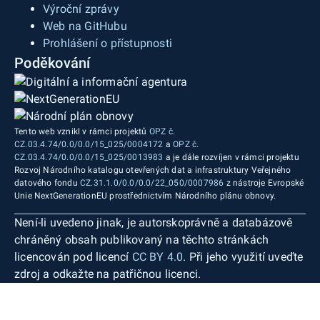
Výroční zprávy
Web na GitHubu
Prohlášení o přístupnosti
Poděkování
Tento web vznikl v rámci projektů
OPZ č.
CZ.03.4.74/0.0/0.0/15_025/0004172
a
OPZ č.
CZ.03.4.74/0.0/0.0/15_025/0013983
a je dále rozvíjen v rámci projektu
Rozvoj Národního katalogu otevřených dat a infrastruktury Veřejného
datového fondu
CZ.31.1.0/0.0/0.0/22_050/0007986
z nástroje Evropské
Unie NextGenerationEU prostřednictvím Národního plánu obnovy.
Není-li uvedeno jinak, je autorskoprávně a databázově
chráněný obsah publikovaný na těchto stránkách
licencován pod licencí
CC BY 4.0
. Při jeho využití uveďte
zdroj a odkažte na patřičnou licenci.