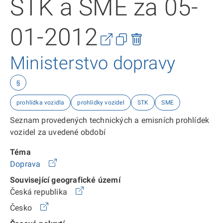
STK a SME za 05-
01-2012
Ministerstvo dopravy
§
prohlídka vozidla
prohlídky vozidel
STK
SME
Seznam provedených technických a emisních prohlídek
vozidel za uvedené období
Téma
Doprava
Související geografické území
Česká republika
Česko