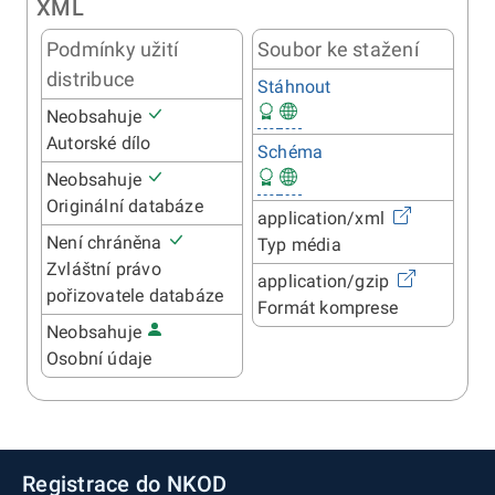
XML
Podmínky užití
Soubor ke stažení
distribuce
Stáhnout
Neobsahuje
Autorské dílo
Schéma
Neobsahuje
Originální databáze
application/xml
Není chráněna
Typ média
Zvláštní právo
application/gzip
pořizovatele databáze
Formát komprese
Neobsahuje
Osobní údaje
Registrace do NKOD