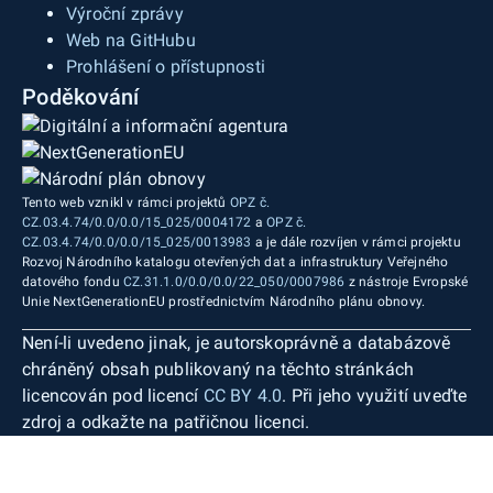
Výroční zprávy
Web na GitHubu
Prohlášení o přístupnosti
Poděkování
Tento web vznikl v rámci projektů
OPZ č.
CZ.03.4.74/0.0/0.0/15_025/0004172
a
OPZ č.
CZ.03.4.74/0.0/0.0/15_025/0013983
a je dále rozvíjen v rámci projektu
Rozvoj Národního katalogu otevřených dat a infrastruktury Veřejného
datového fondu
CZ.31.1.0/0.0/0.0/22_050/0007986
z nástroje Evropské
Unie NextGenerationEU prostřednictvím Národního plánu obnovy.
Není-li uvedeno jinak, je autorskoprávně a databázově
chráněný obsah publikovaný na těchto stránkách
licencován pod licencí
CC BY 4.0
. Při jeho využití uveďte
zdroj a odkažte na patřičnou licenci.