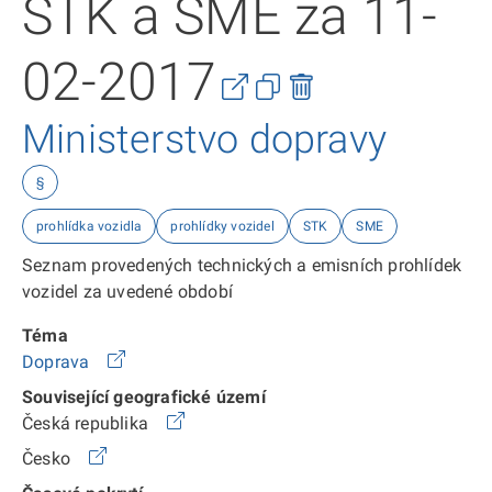
STK a SME za 11-
02-2017
Ministerstvo dopravy
§
prohlídka vozidla
prohlídky vozidel
STK
SME
Seznam provedených technických a emisních prohlídek
vozidel za uvedené období
Téma
Doprava
Související geografické území
Česká republika
Česko