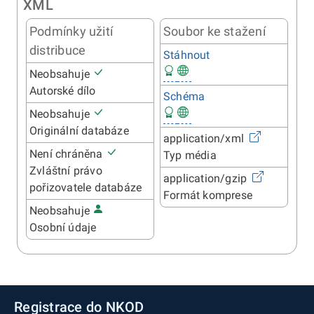
XML
Podmínky užití
Soubor ke stažení
distribuce
Stáhnout
Neobsahuje
Autorské dílo
Schéma
Neobsahuje
Originální databáze
application/xml
Není chráněna
Typ média
Zvláštní právo
application/gzip
pořizovatele databáze
Formát komprese
Neobsahuje
Osobní údaje
Registrace do NKOD