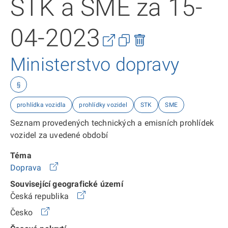
STK a SME za 15-
04-2023
Ministerstvo dopravy
§
prohlídka vozidla
prohlídky vozidel
STK
SME
Seznam provedených technických a emisních prohlídek
vozidel za uvedené období
Téma
Doprava
Související geografické území
Česká republika
Česko