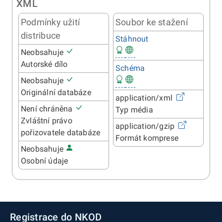
XML
Podmínky užití
Soubor ke stažení
distribuce
Stáhnout
Neobsahuje
Autorské dílo
Schéma
Neobsahuje
Originální databáze
application/xml
Není chráněna
Typ média
Zvláštní právo
application/gzip
pořizovatele databáze
Formát komprese
Neobsahuje
Osobní údaje
Registrace do NKOD