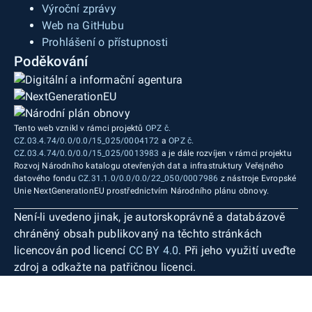
Výroční zprávy
Web na GitHubu
Prohlášení o přístupnosti
Poděkování
Tento web vznikl v rámci projektů
OPZ č.
CZ.03.4.74/0.0/0.0/15_025/0004172
a
OPZ č.
CZ.03.4.74/0.0/0.0/15_025/0013983
a je dále rozvíjen v rámci projektu
Rozvoj Národního katalogu otevřených dat a infrastruktury Veřejného
datového fondu
CZ.31.1.0/0.0/0.0/22_050/0007986
z nástroje Evropské
Unie NextGenerationEU prostřednictvím Národního plánu obnovy.
Není-li uvedeno jinak, je autorskoprávně a databázově
chráněný obsah publikovaný na těchto stránkách
licencován pod licencí
CC BY 4.0
. Při jeho využití uveďte
zdroj a odkažte na patřičnou licenci.