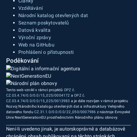
Články
Vzdělávání
Národní katalog otevřených dat
Seznam poskytovatelů
Datová kvalita
Výroční zprávy
Web na GitHubu
Prohlášení o přístupnosti
Poděkování
Tento web vznikl v rámci projektů
OPZ č.
CZ.03.4.74/0.0/0.0/15_025/0004172
a
OPZ č.
CZ.03.4.74/0.0/0.0/15_025/0013983
a je dále rozvíjen v rámci projektu
Rozvoj Národního katalogu otevřených dat a infrastruktury Veřejného
datového fondu
CZ.31.1.0/0.0/0.0/22_050/0007986
z nástroje Evropské
Unie NextGenerationEU prostřednictvím Národního plánu obnovy.
Není-li uvedeno jinak, je autorskoprávně a databázově
chráněný obsah publikovaný na těchto stránkách