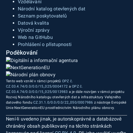
Vzdělávání
Národní katalog otevřených dat
Seznam poskytovatelů
Datová kvalita
Výroční zprávy
Web na GitHubu
Prohlášení o přístupnosti
Poděkování
Tento web vznikl v rámci projektů
OPZ č.
CZ.03.4.74/0.0/0.0/15_025/0004172
a
OPZ č.
CZ.03.4.74/0.0/0.0/15_025/0013983
a je dále rozvíjen v rámci projektu
Rozvoj Národního katalogu otevřených dat a infrastruktury Veřejného
datového fondu
CZ.31.1.0/0.0/0.0/22_050/0007986
z nástroje Evropské
Unie NextGenerationEU prostřednictvím Národního plánu obnovy.
Není-li uvedeno jinak, je autorskoprávně a databázově
chráněný obsah publikovaný na těchto stránkách