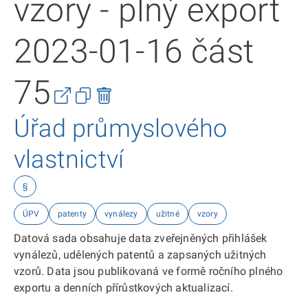
vzory - plný export
2023-01-16 část
75
Úřad průmyslového
vlastnictví
§
ÚPV
patenty
vynálezy
užitné
vzory
Datová sada obsahuje data zveřejněných přihlášek
vynálezů, udělených patentů a zapsaných užitných
vzorů. Data jsou publikovaná ve formě ročního plného
exportu a denních přírůstkových aktualizací.