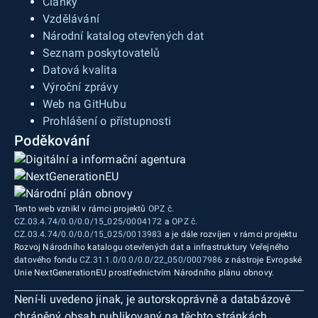
Články
Vzdělávání
Národní katalog otevřených dat
Seznam poskytovatelů
Datová kvalita
Výroční zprávy
Web na GitHubu
Prohlášení o přístupnosti
Poděkování
Tento web vznikl v rámci projektů
OPZ č.
CZ.03.4.74/0.0/0.0/15_025/0004172
a
OPZ č.
CZ.03.4.74/0.0/0.0/15_025/0013983
a je dále rozvíjen v rámci projektu
Rozvoj Národního katalogu otevřených dat a infrastruktury Veřejného
datového fondu
CZ.31.1.0/0.0/0.0/22_050/0007986
z nástroje Evropské
Unie NextGenerationEU prostřednictvím Národního plánu obnovy.
Není-li uvedeno jinak, je autorskoprávně a databázově
chráněný obsah publikovaný na těchto stránkách