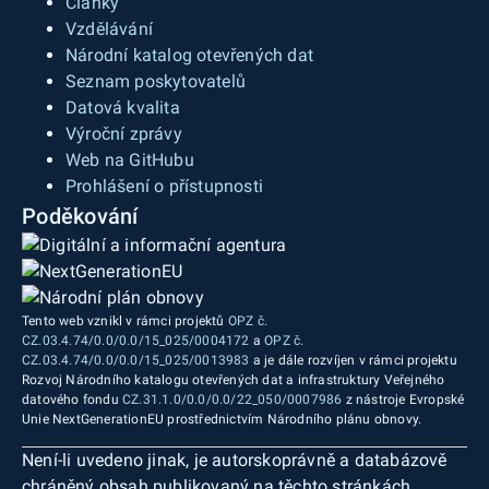
Články
Vzdělávání
Národní katalog otevřených dat
Seznam poskytovatelů
Datová kvalita
Výroční zprávy
Web na GitHubu
Prohlášení o přístupnosti
Poděkování
Tento web vznikl v rámci projektů
OPZ č.
CZ.03.4.74/0.0/0.0/15_025/0004172
a
OPZ č.
CZ.03.4.74/0.0/0.0/15_025/0013983
a je dále rozvíjen v rámci projektu
Rozvoj Národního katalogu otevřených dat a infrastruktury Veřejného
datového fondu
CZ.31.1.0/0.0/0.0/22_050/0007986
z nástroje Evropské
Unie NextGenerationEU prostřednictvím Národního plánu obnovy.
Není-li uvedeno jinak, je autorskoprávně a databázově
chráněný obsah publikovaný na těchto stránkách