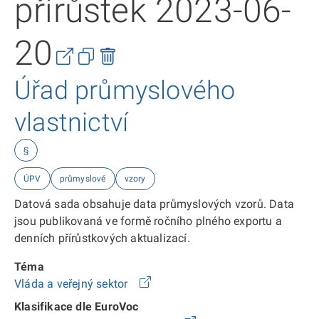
přírůstek 2023-06-
20
Úřad průmyslového
vlastnictví
§
ÚPV
průmyslové
vzory
Datová sada obsahuje data průmyslových vzorů. Data
jsou publikovaná ve formě ročního plného exportu a
denních přírůstkových aktualizací.
Téma
Vláda a veřejný sektor
Klasifikace dle EuroVoc