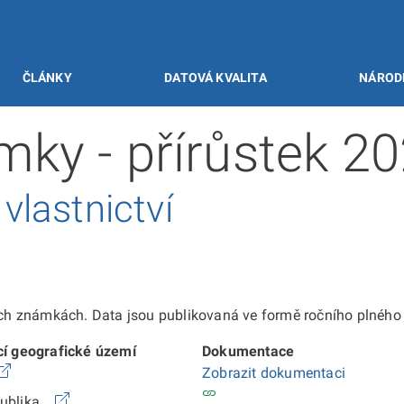
ČLÁNKY
DATOVÁ KVALITA
NÁROD
ky - přírůstek 2
lastnictví
 známkách. Data jsou publikovaná ve formě ročního plného e
cí geografické území
Dokumentace
Zobrazit dokumentaci
publika