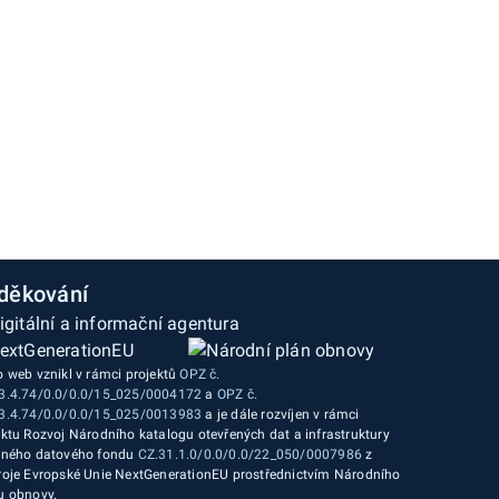
děkování
o web vznikl v rámci projektů
OPZ č.
3.4.74/0.0/0.0/15_025/0004172
a
OPZ č.
3.4.74/0.0/0.0/15_025/0013983
a je dále rozvíjen v rámci
ektu Rozvoj Národního katalogu otevřených dat a infrastruktury
jného datového fondu
CZ.31.1.0/0.0/0.0/22_050/0007986
z
roje Evropské Unie NextGenerationEU prostřednictvím Národního
u obnovy.