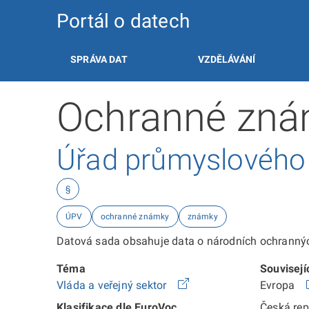
Portál o datech
SPRÁVA DAT
VZDĚLÁVÁNÍ
Ochranné znám
Úřad průmyslového v
§
ÚPV
ochranné známky
známky
Datová sada obsahuje data o národních ochranných
Téma
Souvisejí
Vláda a veřejný sektor
Evropa
Klasifikace dle EuroVoc
Česká re