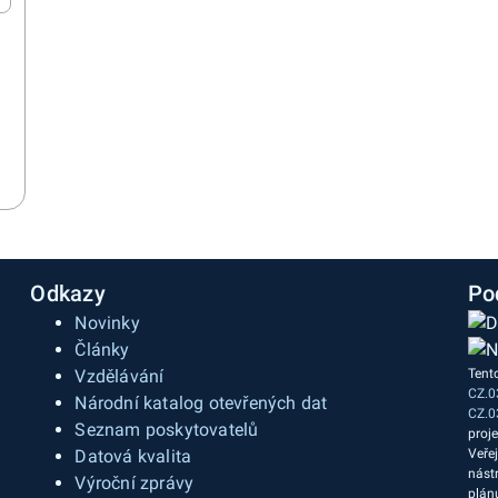
Odkazy
Po
Novinky
Články
Vzdělávání
Tent
CZ.0
a
Národní katalog otevřených dat
CZ.0
Seznam poskytovatelů
proj
Datová kvalita
Veře
nást
Výroční zprávy
plán