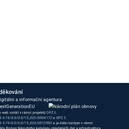
děkování
o web vznikl v rámci projektů
OPZ č.
3.4.74/0.0/0.0/15_025/0004172
a
OPZ č.
3.4.74/0.0/0.0/15_025/0013983
a je dále rozvíjen v rámci
ektu Rozvoj Národního katalogu otevřených dat a infrastruktury