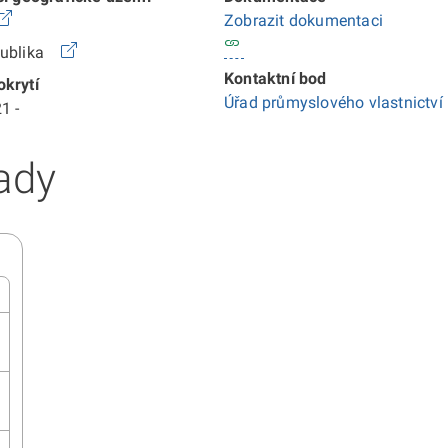
Zobrazit dokumentaci
publika
Kontaktní bod
krytí
Úřad průmyslového vlastnictví
1 -
ady