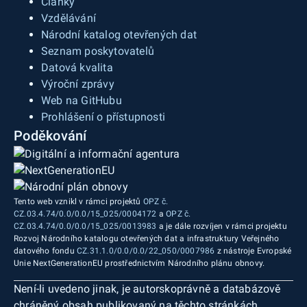
Články
Vzdělávání
Národní katalog otevřených dat
Seznam poskytovatelů
Datová kvalita
Výroční zprávy
Web na GitHubu
Prohlášení o přístupnosti
Poděkování
Tento web vznikl v rámci projektů
OPZ č.
CZ.03.4.74/0.0/0.0/15_025/0004172
a
OPZ č.
CZ.03.4.74/0.0/0.0/15_025/0013983
a je dále rozvíjen v rámci projektu
Rozvoj Národního katalogu otevřených dat a infrastruktury Veřejného
datového fondu
CZ.31.1.0/0.0/0.0/22_050/0007986
z nástroje Evropské
Unie NextGenerationEU prostřednictvím Národního plánu obnovy.
Není-li uvedeno jinak, je autorskoprávně a databázově
chráněný obsah publikovaný na těchto stránkách