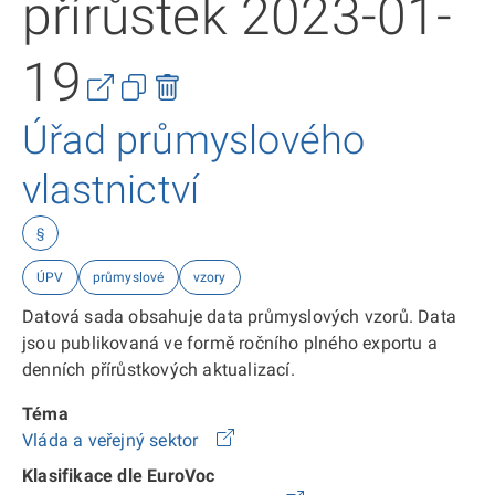
přírůstek 2023-01-
19
Úřad průmyslového
vlastnictví
§
ÚPV
průmyslové
vzory
Datová sada obsahuje data průmyslových vzorů. Data
jsou publikovaná ve formě ročního plného exportu a
denních přírůstkových aktualizací.
Téma
Vláda a veřejný sektor
Klasifikace dle EuroVoc