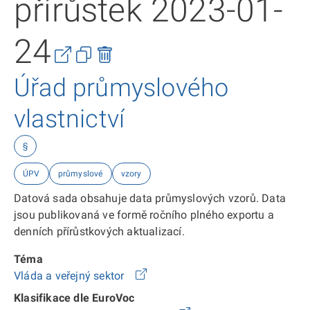
přírůstek 2023-01-
24
Úřad průmyslového
vlastnictví
§
ÚPV
průmyslové
vzory
Datová sada obsahuje data průmyslových vzorů. Data
jsou publikovaná ve formě ročního plného exportu a
denních přírůstkových aktualizací.
Téma
Vláda a veřejný sektor
Klasifikace dle EuroVoc