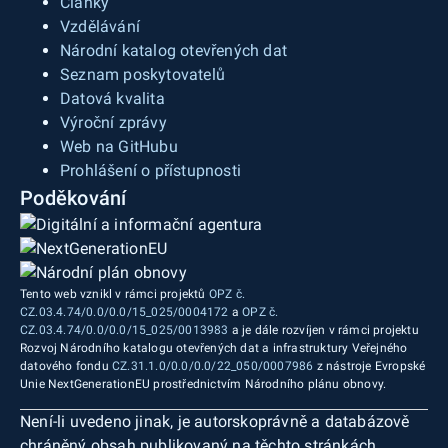
Články
Vzdělávání
Národní katalog otevřených dat
Seznam poskytovatelů
Datová kvalita
Výroční zprávy
Web na GitHubu
Prohlášení o přístupnosti
Poděkování
Tento web vznikl v rámci projektů
OPZ č.
CZ.03.4.74/0.0/0.0/15_025/0004172
a
OPZ č.
CZ.03.4.74/0.0/0.0/15_025/0013983
a je dále rozvíjen v rámci projektu
Rozvoj Národního katalogu otevřených dat a infrastruktury Veřejného
datového fondu
CZ.31.1.0/0.0/0.0/22_050/0007986
z nástroje Evropské
Unie NextGenerationEU prostřednictvím Národního plánu obnovy.
Není-li uvedeno jinak, je autorskoprávně a databázově
chráněný obsah publikovaný na těchto stránkách