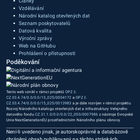
Články
Vzdělávání
Národní katalog otevřených dat
Seznam poskytovatelů
Datová kvalita
Výroční zprávy
Web na GitHubu
Prohlášení o přístupnosti
Poděkování
Tento web vznikl v rámci projektů
OPZ č.
CZ.03.4.74/0.0/0.0/15_025/0004172
a
OPZ č.
CZ.03.4.74/0.0/0.0/15_025/0013983
a je dále rozvíjen v rámci projektu
Rozvoj Národního katalogu otevřených dat a infrastruktury Veřejného
datového fondu
CZ.31.1.0/0.0/0.0/22_050/0007986
z nástroje Evropské
Unie NextGenerationEU prostřednictvím Národního plánu obnovy.
Není-li uvedeno jinak, je autorskoprávně a databázově
chráněný obsah publikovaný na těchto stránkách