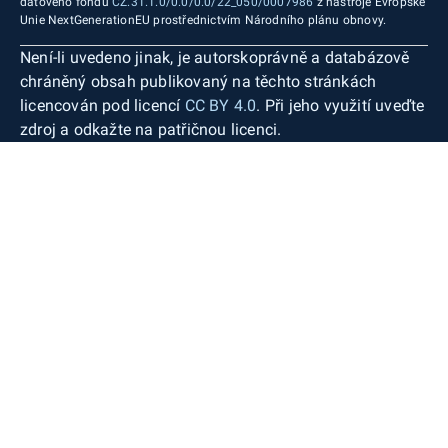
datového fondu
CZ.31.1.0/0.0/0.0/22_050/0007986
z nástroje Evropské
Unie NextGenerationEU prostřednictvím Národního plánu obnovy.
Není-li uvedeno jinak, je autorskoprávně a databázově
chráněný obsah publikovaný na těchto stránkách
licencován pod licencí
CC BY 4.0
. Při jeho využití uveďte
zdroj a odkažte na patřičnou licenci.