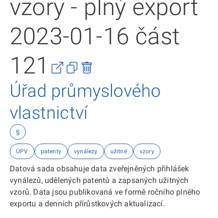
vzory - plný export
2023-01-16 část
121
Úřad průmyslového
vlastnictví
§
ÚPV
patenty
vynálezy
užitné
vzory
Datová sada obsahuje data zveřejněných přihlášek
vynálezů, udělených patentů a zapsaných užitných
vzorů. Data jsou publikovaná ve formě ročního plného
exportu a denních přírůstkových aktualizací.