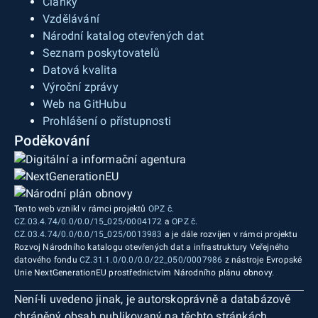
Články
Vzdělávání
Národní katalog otevřených dat
Seznam poskytovatelů
Datová kvalita
Výroční zprávy
Web na GitHubu
Prohlášení o přístupnosti
Poděkování
Tento web vznikl v rámci projektů
OPZ č.
CZ.03.4.74/0.0/0.0/15_025/0004172
a
OPZ č.
CZ.03.4.74/0.0/0.0/15_025/0013983
a je dále rozvíjen v rámci projektu
Rozvoj Národního katalogu otevřených dat a infrastruktury Veřejného
datového fondu
CZ.31.1.0/0.0/0.0/22_050/0007986
z nástroje Evropské
Unie NextGenerationEU prostřednictvím Národního plánu obnovy.
Není-li uvedeno jinak, je autorskoprávně a databázově
chráněný obsah publikovaný na těchto stránkách