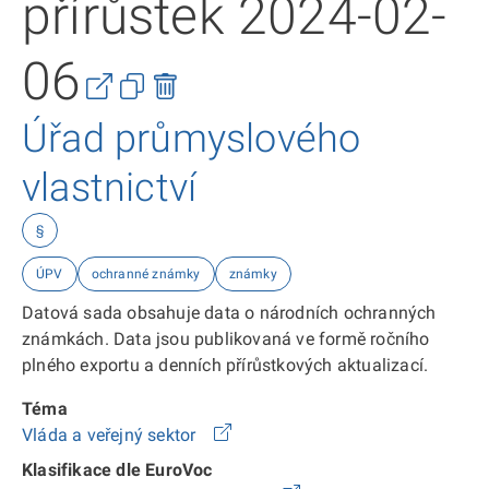
přírůstek 2024-02-
06
Úřad průmyslového
vlastnictví
§
ÚPV
ochranné známky
známky
Datová sada obsahuje data o národních ochranných
známkách. Data jsou publikovaná ve formě ročního
plného exportu a denních přírůstkových aktualizací.
Téma
Vláda a veřejný sektor
Klasifikace dle EuroVoc