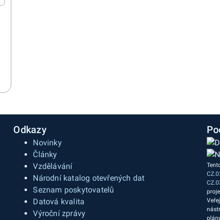
Odkazy
Po
Novinky
Články
Vzdělávání
Tent
CZ.0
a
Národní katalog otevřených dat
CZ.0
Seznam poskytovatelů
proj
Datová kvalita
Veře
nást
Výroční zprávy
plán