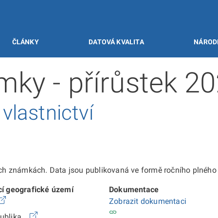
ČLÁNKY
DATOVÁ KVALITA
NÁROD
ky - přírůstek 2
lastnictví
 známkách. Data jsou publikovaná ve formě ročního plného e
cí geografické území
Dokumentace
Zobrazit dokumentaci
publika