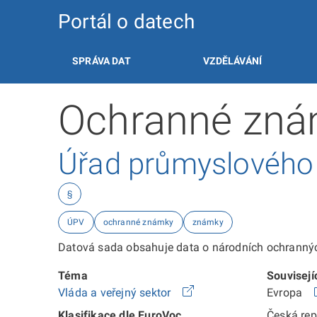
Portál o datech
SPRÁVA DAT
VZDĚLÁVÁNÍ
Ochranné znám
Úřad průmyslového v
§
ÚPV
ochranné známky
známky
Datová sada obsahuje data o národních ochranných
Téma
Souvisejí
Vláda a veřejný sektor
Evropa
Klasifikace dle EuroVoc
Česká re