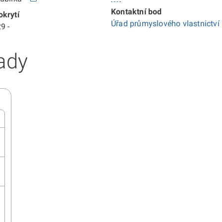
Kontaktní bod
krytí
Úřad průmyslového vlastnictví
9 -
ady