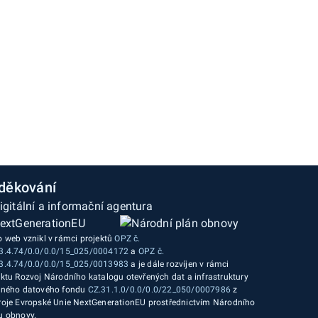
děkování
o web vznikl v rámci projektů
OPZ č.
3.4.74/0.0/0.0/15_025/0004172
a
OPZ č.
3.4.74/0.0/0.0/15_025/0013983
a je dále rozvíjen v rámci
ektu Rozvoj Národního katalogu otevřených dat a infrastruktury
jného datového fondu
CZ.31.1.0/0.0/0.0/22_050/0007986
z
roje Evropské Unie NextGenerationEU prostřednictvím Národního
u obnovy.