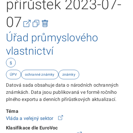
přírůstek 2023-07-
07
Úřad průmyslového
vlastnictví
§
ÚPV
ochranné známky
známky
Datová sada obsahuje data o národních ochranných
známkách. Data jsou publikovaná ve formě ročního
plného exportu a denních přírůstkových aktualizací.
Téma
Vláda a veřejný sektor
Klasifikace dle EuroVoc