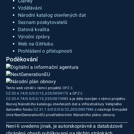
Články
Vzdělávání
Národní katalog otevřených dat
Seznam poskytovatelů
Datová kvalita
Výroční zprávy
Web na GitHubu
Prohlášení o přístupnosti
Poděkování
Tento web vznikl v rámci projektů
OPZ č.
CZ.03.4.74/0.0/0.0/15_025/0004172
a
OPZ č.
CZ.03.4.74/0.0/0.0/15_025/0013983
a je dále rozvíjen v rámci projektu
Rozvoj Národního katalogu otevřených dat a infrastruktury Veřejného
datového fondu
CZ.31.1.0/0.0/0.0/22_050/0007986
z nástroje Evropské
Unie NextGenerationEU prostřednictvím Národního plánu obnovy.
Není-li uvedeno jinak, je autorskoprávně a databázově
chráněný obsah publikovaný na těchto stránkách