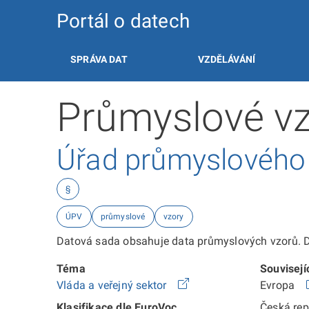
Portál o datech
SPRÁVA DAT
VZDĚLÁVÁNÍ
Průmyslové vz
Úřad průmyslového v
§
ÚPV
průmyslové
vzory
Datová sada obsahuje data průmyslových vzorů. Da
Téma
Souvisejí
Vláda a veřejný sektor
Evropa
Klasifikace dle EuroVoc
Česká re