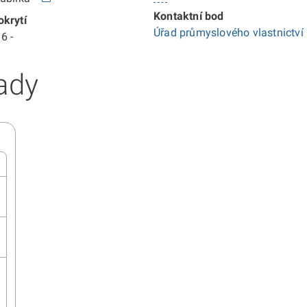
Kontaktní bod
krytí
Úřad průmyslového vlastnictví
6 -
ady