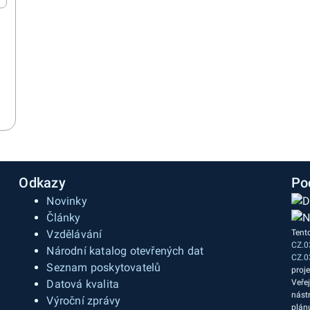
Odkazy
Po
Novinky
Články
Vzdělávání
Tent
CZ.0
a
Národní katalog otevřených dat
CZ.0
Seznam poskytovatelů
proj
Datová kvalita
Veře
nást
Výroční zprávy
plán