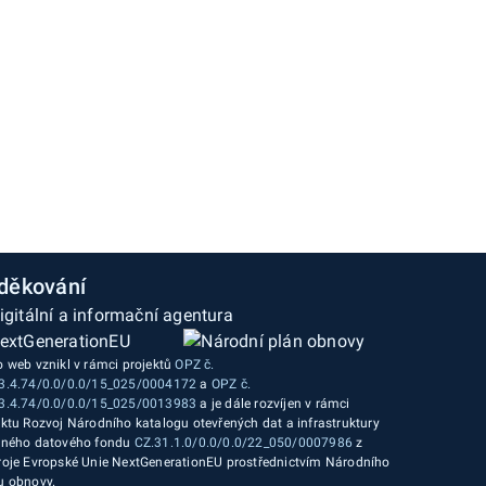
děkování
o web vznikl v rámci projektů
OPZ č.
3.4.74/0.0/0.0/15_025/0004172
a
OPZ č.
3.4.74/0.0/0.0/15_025/0013983
a je dále rozvíjen v rámci
ektu Rozvoj Národního katalogu otevřených dat a infrastruktury
jného datového fondu
CZ.31.1.0/0.0/0.0/22_050/0007986
z
roje Evropské Unie NextGenerationEU prostřednictvím Národního
u obnovy.