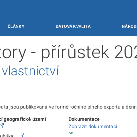
ČLÁNKY
DATOVÁ KVALITA
NÁROD
ory - přírůstek 2
lastnictví
ta jsou publikovaná ve formě ročního plného exportu a denníc
cí geografické území
Dokumentace
Zobrazit dokumentaci
publika