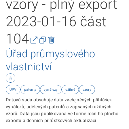
vzory - plný export
2023-01-16 část
104
Úřad průmyslového
vlastnictví
§
ÚPV
patenty
vynálezy
užitné
vzory
Datová sada obsahuje data zveřejněných přihlášek
vynálezů, udělených patentů a zapsaných užitných
vzorů. Data jsou publikovaná ve formě ročního plného
exportu a denních přírůstkových aktualizací.