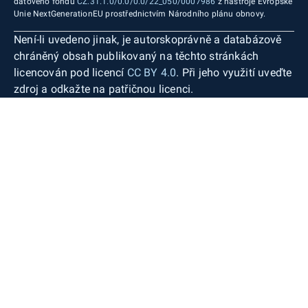
datového fondu
CZ.31.1.0/0.0/0.0/22_050/0007986
z nástroje Evropské
Unie NextGenerationEU prostřednictvím Národního plánu obnovy.
Není-li uvedeno jinak, je autorskoprávně a databázově
chráněný obsah publikovaný na těchto stránkách
licencován pod licencí
CC BY 4.0
. Při jeho využití uveďte
zdroj a odkažte na patřičnou licenci.