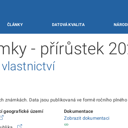
ČLÁNKY
DATOVÁ KVALITA
NÁROD
ky - přírůstek 2
lastnictví
 známkách. Data jsou publikovaná ve formě ročního plného e
cí geografické území
Dokumentace
Zobrazit dokumentaci
publika