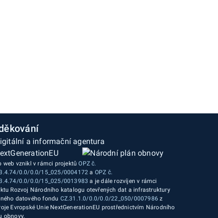
děkování
o web vznikl v rámci projektů
OPZ č.
3.4.74/0.0/0.0/15_025/0004172
a
OPZ č.
3.4.74/0.0/0.0/15_025/0013983
a je dále rozvíjen v rámci
ektu Rozvoj Národního katalogu otevřených dat a infrastruktury
jného datového fondu
CZ.31.1.0/0.0/0.0/22_050/0007986
z
roje Evropské Unie NextGenerationEU prostřednictvím Národního
u obnovy.