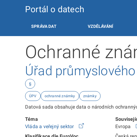
Portál o datech
SPRÁVA DAT
VZDĚLÁVÁNÍ
Ochranné znám
Úřad průmyslového v
§
ÚPV
ochranné známky
známky
Datová sada obsahuje data o národních ochranných
Téma
Souvisejí
Vláda a veřejný sektor
Evropa
Klasifikace dle EuroVoc
Česká re