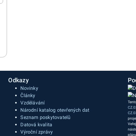
Odkazy
Po
Novinky
Články
Vzdělávání
Tent
CZ.0
a
Národní katalog otevřených dat
CZ.0
Seznam poskytovatelů
proj
Datová kvalita
Veře
nást
Výroční zprávy
plán