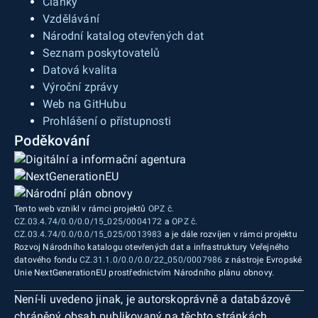
Články
Vzdělávání
Národní katalog otevřených dat
Seznam poskytovatelů
Datová kvalita
Výroční zprávy
Web na GitHubu
Prohlášení o přístupnosti
Poděkování
Tento web vznikl v rámci projektů
OPZ č.
CZ.03.4.74/0.0/0.0/15_025/0004172
a
OPZ č.
CZ.03.4.74/0.0/0.0/15_025/0013983
a je dále rozvíjen v rámci projektu
Rozvoj Národního katalogu otevřených dat a infrastruktury Veřejného
datového fondu
CZ.31.1.0/0.0/0.0/22_050/0007986
z nástroje Evropské
Unie NextGenerationEU prostřednictvím Národního plánu obnovy.
Není-li uvedeno jinak, je autorskoprávně a databázově
chráněný obsah publikovaný na těchto stránkách